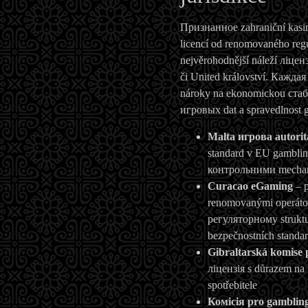
Признанное zahraniční kasin
licencí od renomovaného reg
nejvěrohodnější náleží ліцен
či United království. Кажд
nároky na ekonomickou стабі
игровых dat a spravedlnost 
Malta игрова autori
standard v EU gambling
контрольними mecha
Curacao eGaming
– p
renomovanými operáto
регуляторному struktu
bezpečnostních standa
Gibraltarská komise 
ліцензія s důrazem na 
spotřebitele
Комісія pro gamblin