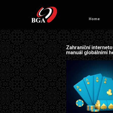
Home
Zahraniční interneto
manuál globálními h