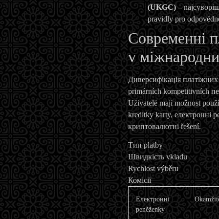
(UKGC)
– najсуворіши
pravidly pro odpovědn
Современні п
v міжнародни
Диверсифікація платіжних o
primárních kompetitivních пе
Uživatelé mají možnost použí
kreditky karty, електронні 
криптовалютні řešení.
Тип platby
Швидкість vkladu
Rychlost výběru
Комісії
Електронні
Okamžit
peněženky