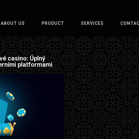
ABOUT US
PRODUCT
SERVICES
CONTAC
vé casino: Úplný
erními platformami