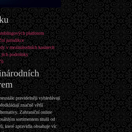
vku
gamblingových platforem
ční jurisdikce
ody v mezinárodních kasinech
 jich podmínky
čů
inárodních
orem
eustále pravidelněji vyhledávají
předkládají značně větší
lternativy. Zahraniční online
bsáhlým sortimentem titulů od
ů, které zpravidla obsahuje víc