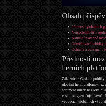
Obsah příspě
Přednosti globálních 
Nejspolehlivější regula
Aktuální platebné met
Odměňovací nabídky a
Ochrana a ochrana hrá
Přednosti mez
herních platf
Zákazníci z České republiky n
globální herní platformy, jež 
sortiment služeb než lokální a
casino se vyznačuje hlavně o
vedoucích globálních vývojář