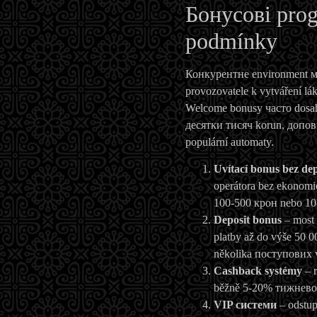
Бонусові prog
podmínky
Конкурентне environment м
provozovatele k vytváření l
Welcome bonusy часто dosahu
десятки тисяч korun, доповн
populární automaty.
Uvítací bonus bez dep
operátora bez ekonomic
100-500 крон nebo 10-
Deposit bonus
– most
platby až do výše 50 0
několika поступових 
Cashback systémy
– r
běžně 5-20% тижнево 
VIP системи
– odstup