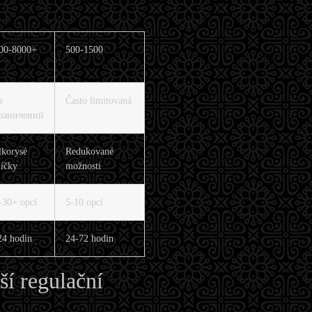
00-8000+
500-1500
з
Často limitovaná
раничений
lkorysé
Redukované
líčky
možnosti
-30+ opcí
5-10 opcí
24 hodin
24-72 hodin
ší regulační