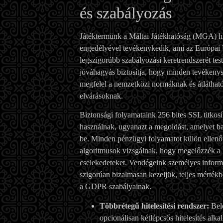
és szabályozás
Játéktermünk a Máltai Játékhatóság (MGA) h
engedélyével tevékenykedik, ami az Európai
legszigorúbb szabályozási keretrendszerét teste
jóváhagyás biztosítja, hogy minden tevékeny
megfelel a nemzetközi normáknak és átláthat
elvárásoknak.
Biztonsági folyamataink 256 bites SSL titkosí
használnak, ugyanazt a megoldást, amelyet b
be. Minden pénzügyi folyamatot külön ellenő
algoritmusok vizsgálnak, hogy megelőzzék a
cselekedeteket. Vendégeink személyes inform
szigorúan bizalmasan kezeljük, teljes mérték
a GDPR szabályainak.
Többrétegű hitelesítési rendszer:
Bel
opcionálisan kétlépcsős hitelesítés alk