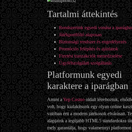
Tartalmi áttekintés
Rendszerünk egyedi vonása a iparágba
Játékportfólió alaposan
Biztonsági rendszer és engedélyezés
Promóciós felépítés és ajánlatok
Fizetési tranzakciók menedzselése
Ügyfélszolgálati szolgáltatás
Platformunk egyedi
karaktere a iparágban
Amint a
Yep Casino
oldalt létrehoztuk, elsőd
volt, hogy kialakítsunk egy olyan online kaszi
valóban érti a modern játékosok elvárásait. T
alapjaink a legújabb HTML5 standardokra tá
mely garantálja, hogy valamennyi platformon