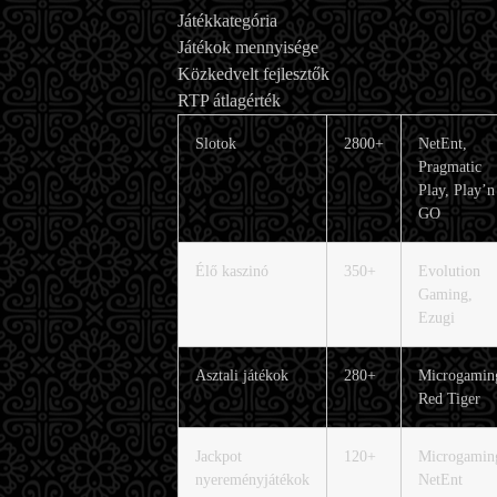
Játékkategória
Játékok mennyisége
Közkedvelt fejlesztők
RTP átlagérték
Slotok
2800+
NetEnt,
Pragmatic
Play, Play’n
GO
Élő kaszinó
350+
Evolution
Gaming,
Ezugi
Asztali játékok
280+
Microgamin
Red Tiger
Jackpot
120+
Microgamin
nyereményjátékok
NetEnt