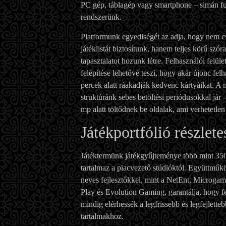
PC gép, táblagép vagy smartphone – simán f
rendszerünk.
Platformunk egyediségét az adja, hogy nem c
játéklistát biztosítunk, hanem teljes körű szór
tapasztalatot hozunk létre. Felhasználói felül
felépítése lehetővé teszi, hogy akár újonc felh
percek alatt ráakadják kedvenc kártyáikat. A
struktúránk sebes betöltési periódusokkal jár 
mp alatt töltődnek be oldalak, ami verhetetlen 
Játékportfólió részlete
Játéktermünk játékgyűjteménye több mint 35
tartalmaz a piacvezető stúdióktól. Együttmű
neves fejlesztőkkel, mint a NetEnt, Microgam
Play és Evolution Gaming, garantálja, hogy f
mindig elérhessék a legfrissebb és legfejletteb
tartalmakhoz.