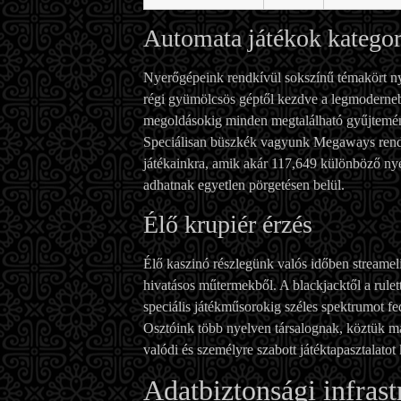
Automata játékok kategor
Nyerőgépeink rendkívül sokszínű témakört n
régi gyümölcsös géptől kezdve a legmoderne
megoldásokig minden megtalálható gyűjtem
Speciálisan büszkék vagyunk Megaways ren
játékainkra, amik akár 117,649 különböző nyer
adhatnak egyetlen pörgetésen belül.
Élő krupiér érzés
Élő kaszinó részlegünk valós időben streameli
hivatásos műtermekből. A blackjacktől a rulet
speciális játékműsorokig széles spektrumot fe
Osztóink több nyelven társalognak, köztük ma
valódi és személyre szabott játéktapasztalatot 
Adatbiztonsági infrast