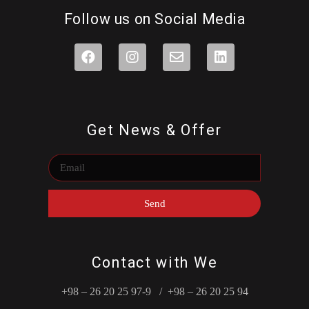
Follow us on Social Media
Get News & Offer
Send
Contact with We
+98 – 26 20 25 97-9 / +98 – 26 20 25 94