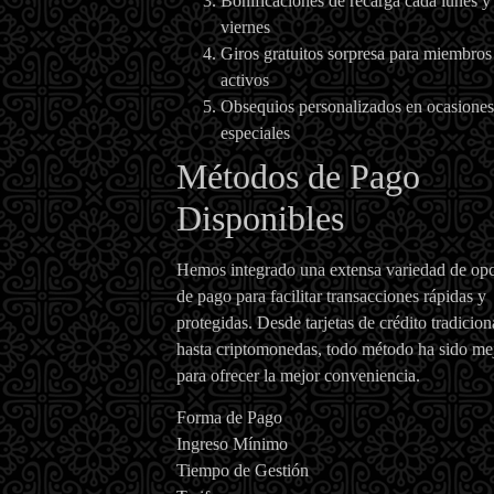
Bonificaciones de recarga cada lunes y
viernes
Giros gratuitos sorpresa para miembros
activos
Obsequios personalizados en ocasiones
especiales
Métodos de Pago
Disponibles
Hemos integrado una extensa variedad de op
de pago para facilitar transacciones rápidas y
protegidas. Desde tarjetas de crédito tradicion
hasta criptomonedas, todo método ha sido me
para ofrecer la mejor conveniencia.
Forma de Pago
Ingreso Mínimo
Tiempo de Gestión