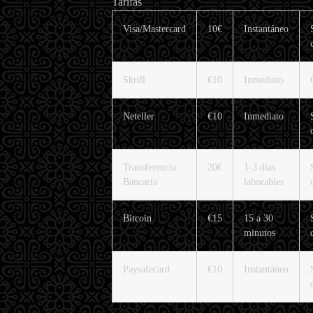
Tarifas
Visa/Mastercard
10€
Instantáneo
Skrill
€10
Inmediato
Neteller
€10
Inmediato
Transferencia
20€
1-3 días
Bancaria
laborables
Bitcoin
€15
15 a 30
minutos
Paysafecard
€10
Instantáneo