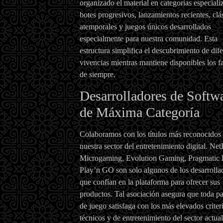
organizado el material en categorías especiali
botes progresivos, lanzamientos recientes, clá
atemporales y juegos únicos desarrollados
especialmente para nuestra comunidad. Esta
estructura simplifica el descubrimiento de dif
vivencias mientras mantiene disponibles los f
de siempre.
Desarrolladores de Softw
de Máxima Categoría
Colaboramos con los títulos más reconocidos
nuestra sector del entretenimiento digital. Net
Microgaming, Evolution Gaming, Pragmatic 
Play’n GO son solo algunos de los desarrolla
que confían en la plataforma para ofrecer sus
productos. Tal asociación asegura que toda pa
de juego satisfaga con los más elevados criter
técnicos y de entretenimiento del sector actual