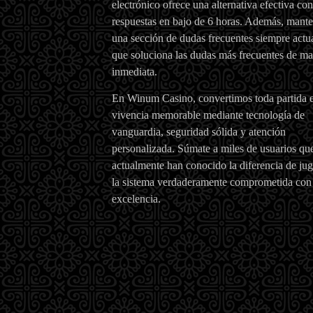
electrónico ofrece una alternativa efectiva con
respuestas en bajo de 6 horas. Además, man
una sección de dudas frecuentes siempre actu
que soluciona las dudas más frecuentes de m
inmediata.
En Winum Casino, convertimos toda partida 
vivencia memorable mediante tecnología de
vanguardia, seguridad sólida y atención
personalizada. Súmate a miles de usuarios qu
actualmente han conocido la diferencia de jug
la sistema verdaderamente comprometida con 
excelencia.