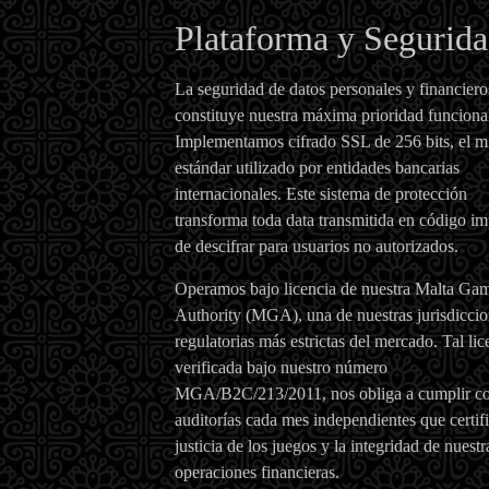
Plataforma y Segurid
La seguridad de datos personales y financiero
constituye nuestra máxima prioridad funciona
Implementamos cifrado SSL de 256 bits, el 
estándar utilizado por entidades bancarias
internacionales. Este sistema de protección
transforma toda data transmitida en código im
de descifrar para usuarios no autorizados.
Operamos bajo licencia de nuestra Malta Ga
Authority (MGA), una de nuestras jurisdicci
regulatorias más estrictas del mercado. Tal lic
verificada bajo nuestro número
MGA/B2C/213/2011, nos obliga a cumplir c
auditorías cada mes independientes que certifi
justicia de los juegos y la integridad de nuestr
operaciones financieras.