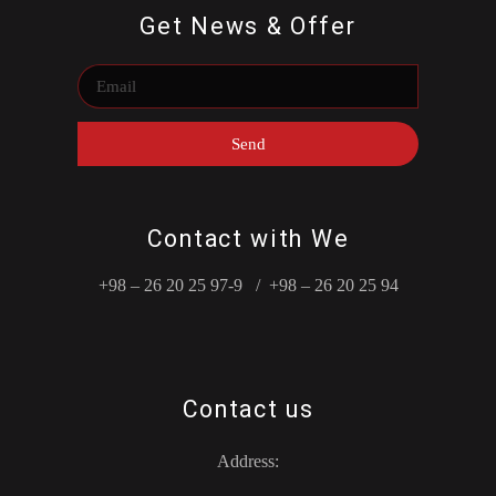
Get News & Offer
Send
Contact with We
+98 – 26 20 25 97-9 / +98 – 26 20 25 94
Contact us
Address: