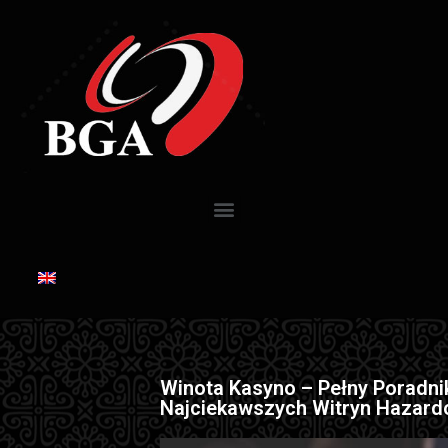
Winota Kasyno – Pełny Poradni
Najciekawszych Witryn Hazar