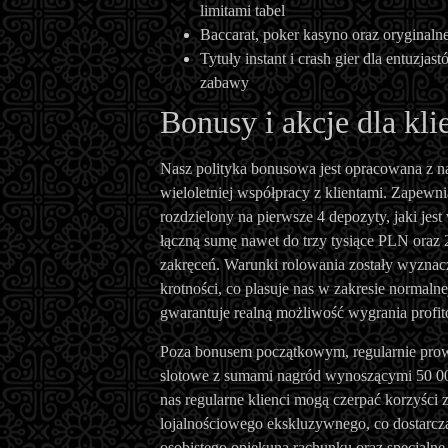
limitami tabel
Baccarat, poker kasyno oraz oryginalne
Tytuły instant i crash gier dla entuzja
zabawy
Bonusy i akcje dla kl
Nasz polityka bonusowa jest opracowana z n
wieloletniej współpracy z klientami. Zapewn
rozdzielony na pierwsze 4 depozyty, jaki jest
łączną sumę nawet do trzy tysiące PLN oraz
zakręceń. Warunki rolowania zostały wyznac
krotności, co plasuje nas w zakresie normalne
gwarantuje realną możliwość wygrania profit
Poza bonusem początkowym, regularnie prow
slotowe z sumami nagród wynoszącymi 50 
nas regularne klienci mogą czerpać korzyści 
lojalnościowego ekskluzywnego, co dostarcz
osobistego opiekuna rachunku oraz specjaln