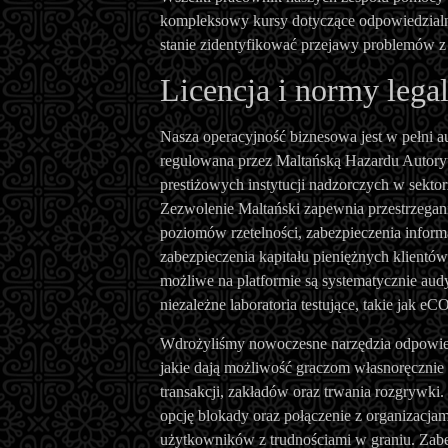
kompleksowy kursy dotyczące odpowiedzialn
stanie zidentyfikować przejawy problemów z
Licencja i normy lega
Nasza operacyjność biznesowa jest w pełni a
regulowana przez Maltańską Hazardu Autoryte
prestiżowych instytucji nadzorczych w sekto
Zezwolenie Maltański zapewnia przestrzega
poziomów rzetelności, zabezpieczenia inform
zabezpieczenia kapitału pieniężnych klientów
możliwe na platformie są systematycznie au
niezależne laboratoria testujące, takie jak 
Wdrożyliśmy nowoczesne narzędzia odpowie
jakie dają możliwość graczom własnoręcznie 
transakcji, zakładów oraz trwania rozgrywk
opcję blokady oraz połączenie z organizacjam
użytkowników z trudnościami w graniu. Zab