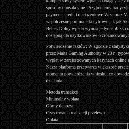
kompleksowy system wpłat składający się z n
sposoby transakcyjne. Przyjmujemy tradycyjn
payments credit i obciążeniowe Wiza oraz Mas
współczesne portmonetki cyfrowe jak jak Skril
Better. Dolny wpłata wynosi jedynie 50 zł, c
dostępną dla użytkowników o zróżnicowanyc
Potwierdzenie faktów: W zgodzie z statysty
przez Malta Gaming Authority w 23 r., typow
wypłat w zarejestrowanych kasynach online 
Nasza platforma przetwarza większość przel
momentu potwierdzenia wniosku, co dowodzi
działania.
Metoda transakcji
Minimalny wpłata
Górny depozyt
Czas trwania realizacji przelewu
Opłata