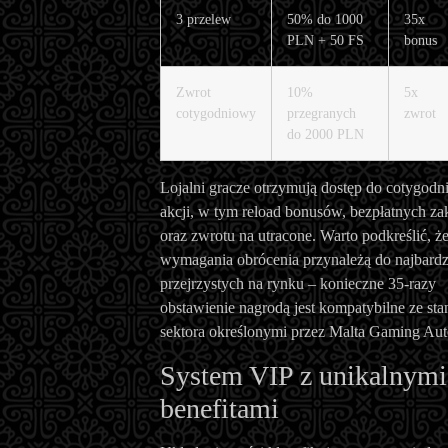
3 przelew
50% do 1000
35x
PLN + 50 FS
bonus
Zwrot
10%
5x
cotygodniowy
przegranych
zwrot
do 2000 PLN
Lojalni gracze otrzymują dostęp do cotygod
akcji, w tym reload bonusów, bezpłatnych za
oraz zwrotu na utracone. Warto podkreślić, że
wymagania obrócenia przynależą do najbardz
przejrzystych na rynku – konieczne 35-razy
obstawienie nagrodą jest kompatybilne ze st
sektora określonymi przez Malta Gaming Auto
System VIP z unikalnymi
benefitami