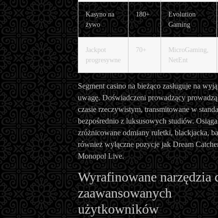
Kasyno na
180+
Evolution
żywo
Gaming
Jackpot
70+
MicroGaming,
progresywne
NetEnt
Segment casino na bieżąco zasługuje na wyj
uwagę. Doświadczeni prowadzący prowadzą
czasie rzeczywistym, transmitowane w stand
bezpośrednio z luksusowych studiów. Osiąga
zróżnicowane odmiany ruletki, blackjacka, ba
również wyłączne pozycje jak Dream Catcher
Monopol Live.
Wyrafinowane narzędzia 
zaawansowanych
użytkowników