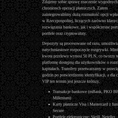
Zdajemy sobie sprawę znaczenie wygodnych 
chronionch operacji płatniczych. Zatem
zaintegrowaliśmy dużą rozmaitość opcji wpła
w Rzeczpospolitej, liczących zarówno klasyc
rozwiązania bankowe, jak i współczesne portf
portfele oraz cryptowaluty.
Depozyty są procesowane od razu, umożliwi
natychmiastowe rozpoczęcie rozgrywki. Min
kwota przelewu wynosi 50 PLN, co tworzy t
platformę dostępną dla użytkowników o rozm
kapitałach. Transfery przetwarzamy w przeci
godzin po potwierdzeniu identyfikacji, a dla
VIP ten termin jest jeszcze krótszy.
Transakcje bankowe (mBank, PKO BP
Millenium)
Karty płatnicze Visa i Mastercard z fu
Secure
Portfele elektroniczne: Skrill, Neteller,