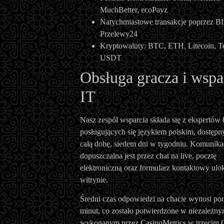
MuchBetter, ecoPayz
Natychmiastowe transakcje poprzez B
Przelewy24
Kryptowaluty: BTC, ETH, Litecoin, T
USDT
Obsługa gracza i wspa
IT
Nasz zespół wsparcia składa się z ekspertów 
posługujących się językiem polskim, dostępn
całą dobę, siedem dni w tygodniu. Komunika
dopuszczalna jest przez chat na live, pocztę
elektroniczną oraz formularz kontaktowy ul
witrynie.
Średni czas odpowiedzi na chacie wynosi pon
minut, co zostało potwierdzone w niezależn
wykonanym przez CasinoMetrics w trzecim 