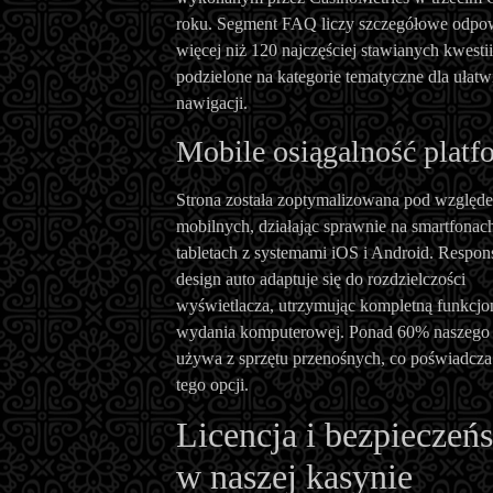
roku. Segment FAQ liczy szczegółowe odpow
więcej niż 120 najczęściej stawianych kwestii
podzielone na kategorie tematyczne dla ułatw
nawigacji.
Mobile osiągalność platf
Strona została zoptymalizowana pod względe
mobilnych, działając sprawnie na smartfonach
tabletach z systemami iOS i Android. Respo
design auto adaptuje się do rozdzielczości
wyświetlacza, utrzymując kompletną funkcjo
wydania komputerowej. Ponad 60% naszego 
używa z sprzętu przenośnych, co poświadcza
tego opcji.
Licencja i bezpieczeń
w naszej kasynie