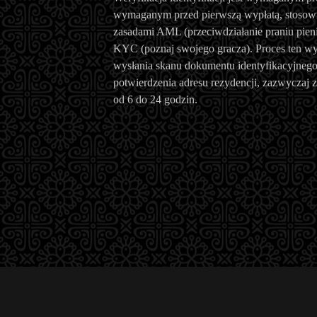
wymaganym przed pierwszą wypłatą, stosow
zasadami AML (przeciwdziałanie praniu pieni
KYC (poznaj swojego gracza). Proces ten 
wysłania skanu dokumentu identyfikacyjnego
potwierdzenia adresu rezydencji, zazwyczaj 
od 6 do 24 godzin.