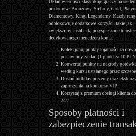
Układ wierności klasyfikuje graczy na siede
poziomów: Bronzowy, Srebrny, Gold, Platy
Diamentowy, Kingi Legendarny. Każdy rang
odblokowuje dodatkowe korzyści, takie jak
zwiększony cashback, przyspieszone transfer
dedykowanego menedżera konta.
Kolekcjonuj punkty lojalności za dowo
postawiony zakład (1 punkt za 10 PLN
Konwertuj punkty na nagrody gotów
według kursu ustalanego przez szczeb
Dostań birthday prezenty oraz eksklu
zaproszenia na konkursy VIP
Korzystaj z premium obsługi klienta do
24/7
Sposoby płatności i
zabezpieczenie transak