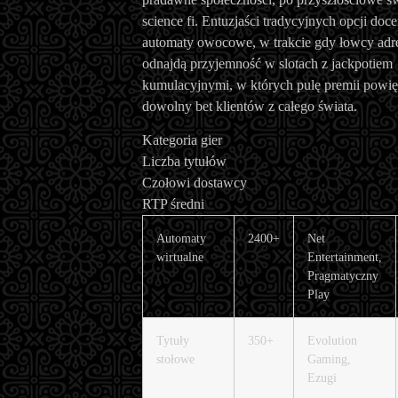
science fi. Entuzjaści tradycyjnych opcji doce
automaty owocowe, w trakcie gdy łowcy adr
odnajdą przyjemność w slotach z jackpotiem
kumulacyjnymi, w których pulę premii powi
dowolny bet klientów z całego świata.
Kategoria gier
Liczba tytułów
Czołowi dostawcy
RTP średni
Automaty
2400+
Net
wirtualne
Entertainment,
Pragmatyczny
Play
Tytuły
350+
Evolution
stołowe
Gaming,
Ezugi