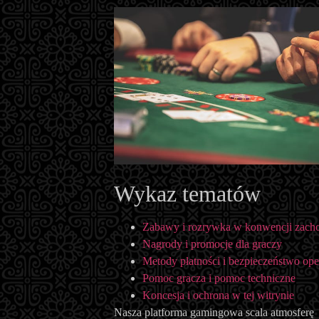
Wykaz tematów
Zabawy i rozrywka w konwencji zach
Nagrody i promocje dla graczy
Metody płatności i bezpieczeństwo ope
Pomoc gracza i pomoc techniczne
Koncesja i ochrona w tej witrynie
Nasza platforma gamingowa scala atmosferę