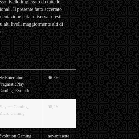
esso livello impiegato da tutte le
ionali. Il presente fatto accertato
entazione e dato riservato resti
 alti livelli maggiormente alti di
e.
NetEntertainment,
96.5%
PragmaticPlay
Gaming, Evolution
PlaytechGaming,
98,2%
Micro Gaming
Evolution Gaming
novantasette