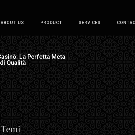
ABOUT US
PRODUCT
SERVICES
CONTAC
Casinò: La Perfetta Meta
 di Qualità
 Temi