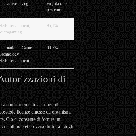
Interactive, Ezugi
virgola otto
percento
NetEntertainment,
95,1%
Microgaming
International Game
99.5%
Technology,
NetEntertainment
Autorizzazioni di
vora conformemente a stringenti
 possiede licenze emesse da organismi
te. Ciò ci consente di fornire un
cristallino e etico verso tutti tra i degli