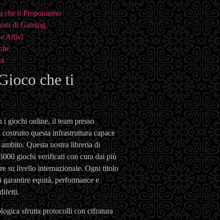
 che ti Proponiamo
zioni di Gaming
e Attivi
iche
ta
 Gioco che ti
 i giochi online, il team presso
costruito questa infrastruttura capace
l ambito. Questa nostra libreria di
 3000 giochi verificati con cura dai più
re su livello internazionale. Ogni titolo
di garantire equità, performance e
ifetti.
logica sfrutta protocolli con cifratura