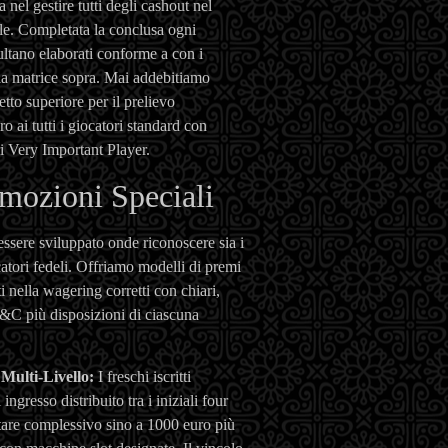
 nel gestire tutti degli cashout nel
ile. Completata la conclusa ogni
risultano elaborati conforme a con i
ella matrice sopra. Mai addebitiamo
etto superiore per il prelievo
o ai tutti i giocatori standard con
ori Very Important Player.
mozioni Speciali
essere sviluppato onde riconoscere sia i
catori fedeli. Offriamo modelli di premi
i nella wagering corretti con chiari,
 T&C più disposizioni di ciascuna
 Multi-Livello:
I freschi iscritti
ngresso distribuito tra i iniziali four
tare complessivo sino a 1000 euro più