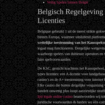
Veilig Spelen binnen België
Belgisch Regelgeving 
Licenties
Belgique gebruikt 1 uit de meest strikte gok
binnen Europa, waarmee uitsluitend platform
wettelijke toestemming van het Kansspelc
legaal mag functioneren. Dergelijke wetgevi
waarborgt spelers van dubieuze operators en 
faire spelvoorwaarden.
De KSC, gesticht krachtens het Kansspelwet,
types licenties: een A-licentie voor landgebas
casino’s en de A+ toestemming voor internet 
Elke casino die buiten dergelijke vergunning 
handelt onwettig plus loopt aanzienlijke straf
lijst legale online casino
beantwoorden wij tot
juridische voorwaarden & bieden we één com