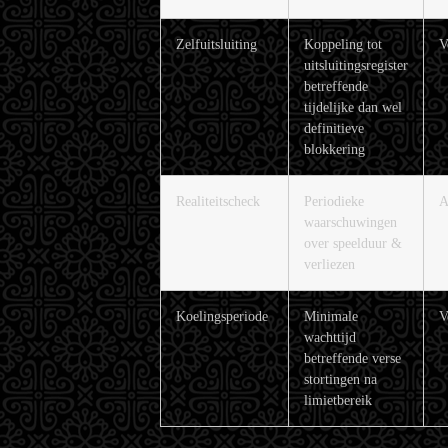
Zelfuitsluiting
Koppeling tot
V
uitsluitingsregister
betreffende
tijdelijke dan wel
definitieve
blokkering
Realiteitscheck
Periodieke
A
waarschuwingen
over speelduur &
verliezen
Koelingsperiode
Minimale
V
wachttijd
betreffende verse
stortingen na
limietbereik