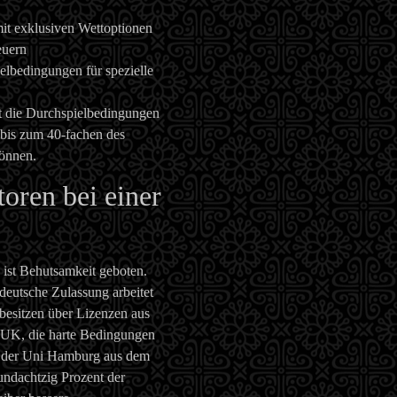
it exklusiven Wettoptionen
euern
elbedingungen für spezielle
eit die Durchspielbedingungen
 bis zum 40-fachen des
önnen.
toren bei einer
ist Behutsamkeit geboten.
 deutsche Zulassung arbeitet
n besitzen über Lizenzen aus
K, die harte Bedingungen
e der Uni Hamburg aus dem
undachtzig Prozent der