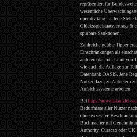
repräsentiert für Bundesweite
wesentliche Überwachungsstel
operativ tätig ist. Jene Stelle
Glücksspielstaatsvertrags & e
spürbare Sanktionen.
Zahlreiche geübte Tipper era
Einschränkungen als einschrä
anderem das mtl. Limit von 1
wie auch die Auflage zur Tei
Datenbank OASIS. Jene Regul
Nutzer dazu, zu Anbietern zu 
Aufsichtssysteme arbeiten.
Bei
https://anwaltskanzlei-ssa
Bedürfnisse aller Nutzer nac
ohne exzessive Beschränkung
Buchmacher mit Genehmigun
Authority, Curacao oder UK b