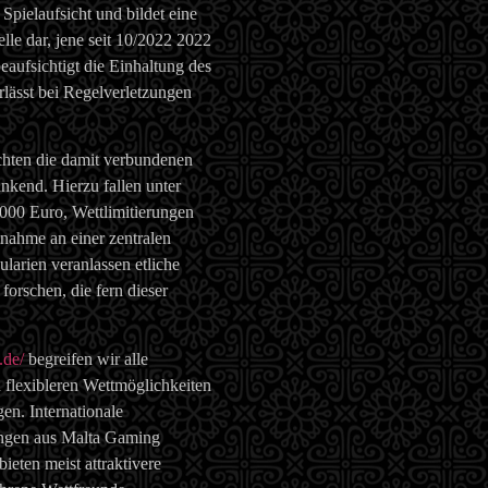
 Spielaufsicht und bildet eine
le dar, jene seit 10/2022 2022
 beaufsichtigt die Einhaltung des
rlässt bei Regelverletzungen
chten die damit verbundenen
nkend. Hierzu fallen unter
000 Euro, Wettlimitierungen
lnahme an einer zentralen
arien veranlassen etliche
forschen, die fern dieser
.de/
begreifen wir alle
h flexibleren Wettmöglichkeiten
en. Internationale
gen aus Malta Gaming
ieten meist attraktivere