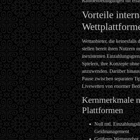
Rahmenbedingungen für erfa
Vorteile intern
Wettplattform
Wettanbieter, die keinesfall
stellen bereit ihren Nutzern 
inexistenten Einzahlungsgren
Spielern, ihre Konzepte ohn
anzuwenden. Darüber hinaus 
Pause zwischen separaten Tip
Livewetten von enormer Bede
Kernmerkmale ni
Plattformen
Null mtl. Einzahlungsli
Geldmanagement
Größeres Wettangebot