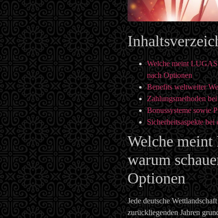
Inhaltsverzeic
Welche meint LUGAS 
nach Optionen
Benefits weltweiter We
Zahlungsmethoden bei n
Bonussysteme sowie P
Sicherheitsaspekte bei
Welche mein
warum schaue
Optionen
Jede deutsche Wettlandschaft 
zurückliegenden Jahren gru