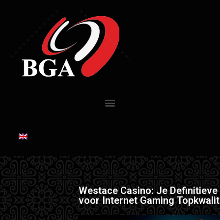
Westace Casino: Je Definitieve
voor Internet Gaming Topkwalit