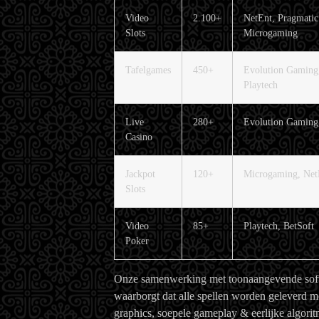
Video
2.100+
NetEnt, Pragmatic
Slots
Microgaming
Tafelgames
450+
Evolution Gaming
Playtech
Live
280+
Evolution Gaming
Casino
Jackpot
120+
Microgaming, Net
Slots
Video
85+
Playtech, BetSoft
Poker
Onze samenwerking met toonaangevende sof
waarborgt dat alle spellen worden geleverd 
graphics, soepele gameplay & eerlijke algori