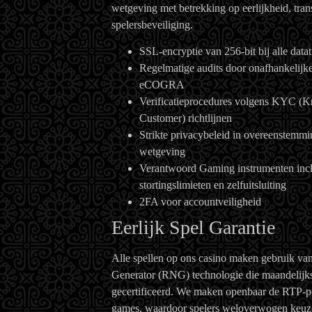
wetgeving met betrekking op eerlijkheid, tran
spelersbeveiliging.
SSL-encryptie van 256-bit bij alle datat
Regelmatige audits door onafhankelijke 
eCOGRA
Verificatieprocedures volgens KYC (
Customer) richtlijnen
Strikte privacybeleid in overeenstem
wetgeving
Verantwoord Gaming instrumenten incl
stortingslimieten en zelfuitsluiting
2FA voor accountveiligheid
Eerlijk Spel Garantie
Alle spellen op ons casino maken gebruik 
Generator (RNG) technologie die maandelijks
gecertificeerd. We maken openbaar de RTP-pe
games, waardoor spelers weloverwogen keu