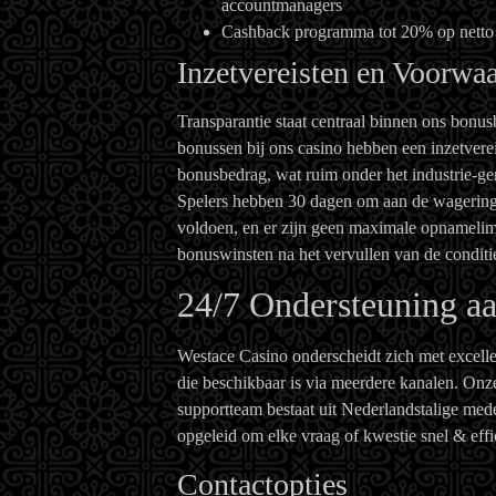
accountmanagers
Cashback programma tot 20% op netto 
Inzetvereisten en Voorwa
Transparantie staat centraal binnen ons bonus
bonussen bij ons casino hebben een inzetvere
bonusbedrag, wat ruim onder het industrie-ge
Spelers hebben 30 dagen om aan de wagering
voldoen, en er zijn geen maximale opnamelim
bonuswinsten na het vervullen van de conditi
24/7 Ondersteuning aa
Westace Casino onderscheidt zich met excelle
die beschikbaar is via meerdere kanalen. Onz
supportteam bestaat uit Nederlandstalige med
opgeleid om elke vraag of kwestie snel & effic
Contactopties