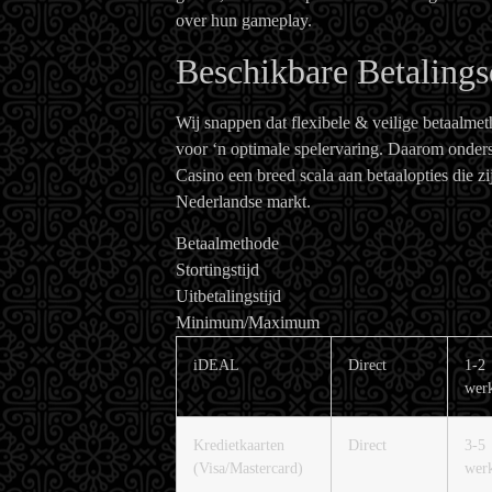
over hun gameplay.
Beschikbare Betalings
Wij snappen dat flexibele & veilige betaalmet
voor ‘n optimale spelervaring. Daarom onder
Casino een breed scala aan betaalopties die z
Nederlandse markt.
Betaalmethode
Stortingstijd
Uitbetalingstijd
Minimum/Maximum
iDEAL
Direct
1-2
wer
Kredietkaarten
Direct
3-5
(Visa/Mastercard)
wer