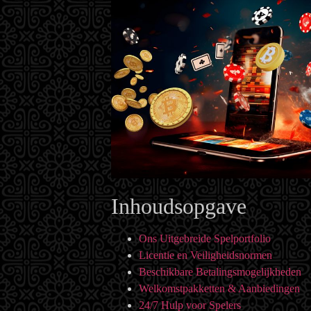
Inhoudsopgave
Ons Uitgebreide Spelportfolio
Licentie en Veiligheidsnormen
Beschikbare Betalingsmogelijkheden
Welkomstpakketten & Aanbiedingen
24/7 Hulp voor Spelers