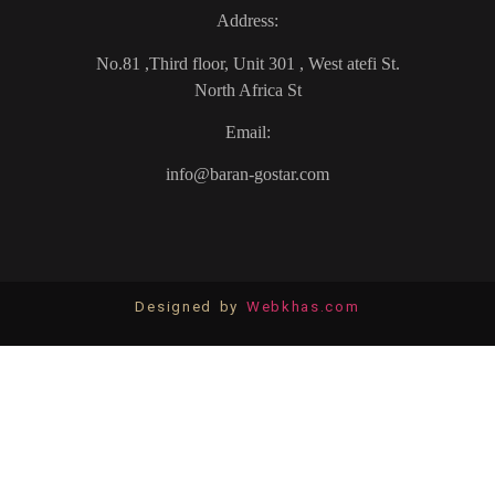
Address:
No.81 ,Third floor, Unit 301 , West atefi St.
North Africa St
Email:
info@baran-gostar.com
Designed by
Webkhas.com