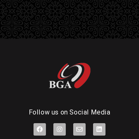
Follow us on Social Media