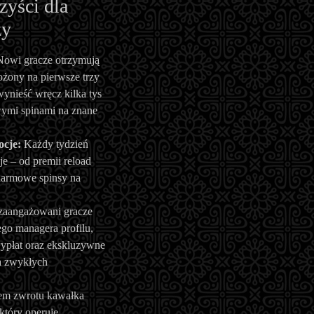
yści dla
zy
owi gracze otrzymują
ożony na pierwsze trzy
ynieść wręcz kilka tys
ymi spinami na znane
cje:
Każdy tydzień
e – od premii reload
 darmowe spinsy na
zaangażowani gracze
go managera profilu,
ypłat oraz ekskluzywne
a zwykłych
em zwrotu kawałka
który operuje