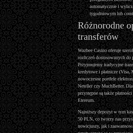
automatycznie i wylicz
tygodniowym lub com
Różnorodne op
transferów
Wazbee Casino oferuje szero
rozliczeń dostosowanych do 
Przyjmujemy tradycyjne tran
kredytowe i płatnicze (Visa, 
nowoczesne portfele elektroni
Neteller czy MuchBetter. Dl
przystępne są także płatności
Etereum.
Najniższy depozyt w tym ka
50 PLN, co tworzy nas przy
nowicjuszy, jak i zaawansow