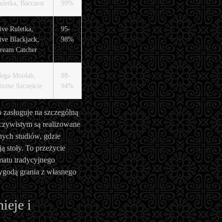
uletka, Baccarat
99%
ive Ruletka,
95-
ive Blackjack,
98%
ream Catcher
ega Moolah,
88-
ivine Szczęście
94%
 zasługuje na szczególną
czywistym są realizowane
nych studiów, gdzie
ą stoły. To przeżycie
matu tradycyjnego
ygodą grania z własnego
ieje i