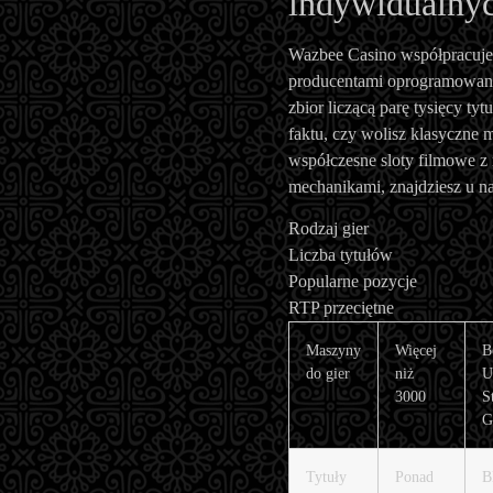
indywidualnyc
Wazbee Casino współpracuje 
producentami oprogramowania
zbior liczącą parę tysięcy ty
faktu, czy wolisz klasyczne
współczesne sloty filmowe 
mechanikami, znajdziesz u nas
Rodzaj gier
Liczba tytułów
Popularne pozycje
RTP przeciętne
Maszyny
Więcej
B
do gier
niż
U
3000
S
G
Tytuły
Ponad
B