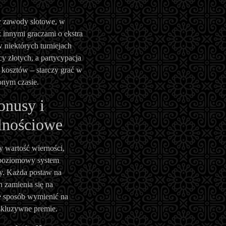
y zawody slotowe, w
innymi graczami o ekstra
 niektórych turniejach
cy złotych, a partycypacja
 kosztów – starczy grać w
onym czasie.
onusy i
lnościowe
wartość wierności,
opoziomowy system
zy. Każda postaw na
h zamienia się na
re sposób wymienić na
kskluzywne premie.