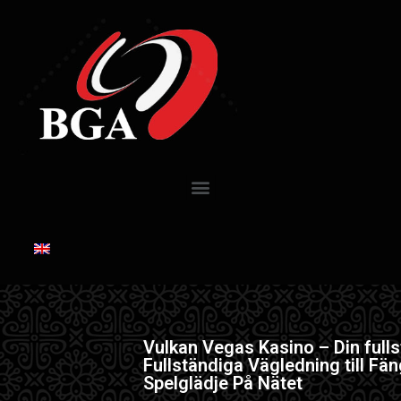
Vulkan Vegas Kasino – Din full
Fullständiga Vägledning till Fä
Spelglädje På Nätet