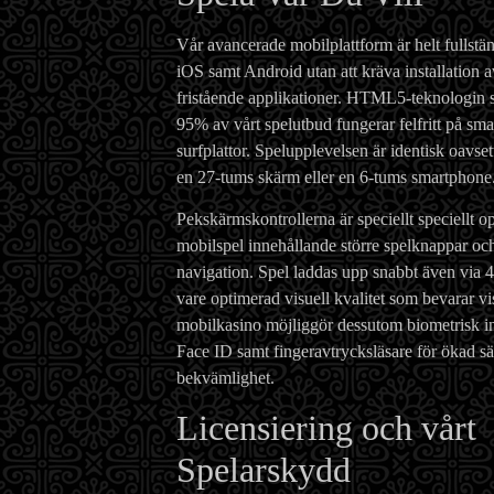
Vår avancerade mobilplattform är helt fullstä
iOS samt Android utan att kräva installation a
fristående applikationer. HTML5-teknologin sä
95% av vårt spelutbud fungerar felfritt på sm
surfplattor. Spelupplevelsen är identisk oavse
en 27-tums skärm eller en 6-tums smartphone
Pekskärmskontrollerna är speciellt speciellt o
mobilspel innehållande större spelknappar oc
navigation. Spel laddas upp snabbt även via 
vare optimerad visuell kvalitet som bevarar vis
mobilkasino möjliggör dessutom biometrisk 
Face ID samt fingeravtrycksläsare för ökad s
bekvämlighet.
Licensiering och vårt
Spelarskydd