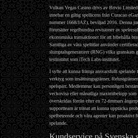
Vulkan Vegas Casino drivs av Brivio Limited
innehar en giltig spellicens från Curacao eGa
nummer 1668/JAZ), beviljad 2016. Denna jur
förutsätter regelbundna revisioner av spelresul
ekonomiska transaktioner för att bibehålla br
Samtliga av våra speltitlar använder certifiera
slumptalsgeneratorer (RNG) vilka granskats
testinstitut som iTech Labs-institutet.
I syfte att kunna främja ansvarsfullt spelande t
verktyg som insättningsgränser, förlustgränse
spelspärr. Medlemmar kan personligen bestä
veckovisa eller månatliga maximibelopp som 
överskridas förrän efter en 72-timmars ångerp
supportteam är tränat att kunna upptäcka prob
spelbeteende och våra agenter kan proaktivt f
spelande.
Kundservice på Svenska s