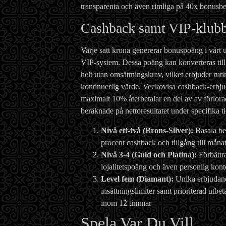
transparenta och även rimliga på 40x bonusbe
Cashback samt VIP-klub
Varje satt krona genererar bonuspoäng i vårt 
VIP-system. Dessa poäng kan konverteras till
helt utan omsättningskrav, vilket erbjuder rut
kontinuerlig värde. Veckovisa cashback-erbj
maximalt 10% återbetalar en del av av förlor
beräknade på nettoresultatet under specifika t
Nivå ett-två (Brons-Silver):
Basala be
procent cashback och tillgång till månat
Nivå 3-4 (Guld och Platina):
Förbättr
lojalitetspoäng och även personlig kon
Level fem (Diamant):
Unika erbjudan
insättningslimiter samt prioriterad utbe
inom 12 timmar
Spela Var Du Vill