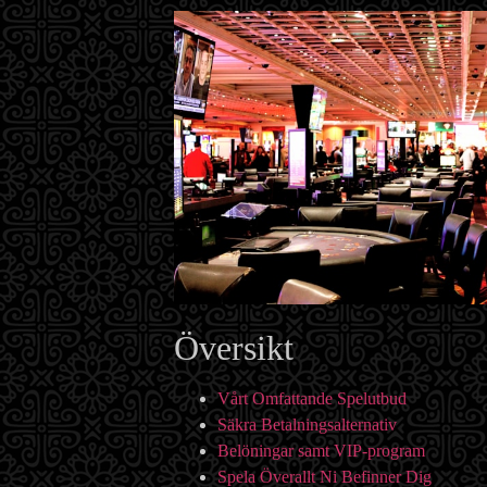
Översikt
Vårt Omfattande Spelutbud
Säkra Betalningsalternativ
Belöningar samt VIP-program
Spela Överallt Ni Befinner Dig