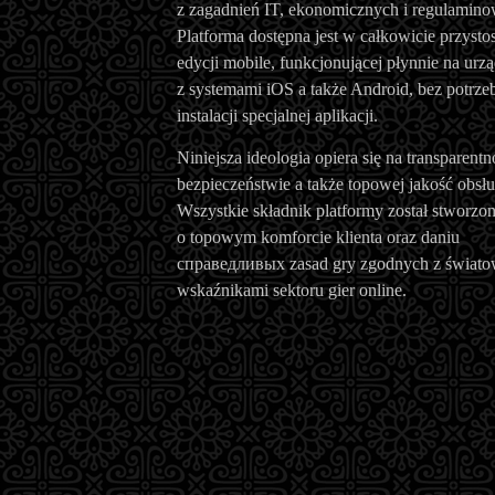
z zagadnień IT, ekonomicznych i regulamin
Platforma dostępna jest w całkowicie przyst
edycji mobile, funkcjonującej płynnie na urz
z systemami iOS a także Android, bez potrze
instalacji specjalnej aplikacji.
Niniejsza ideologia opiera się na transparentn
bezpieczeństwie a także topowej jakość obsłu
Wszystkie składnik platformy został stworzo
o topowym komforcie klienta oraz daniu
справедливых zasad gry zgodnych z świat
wskaźnikami sektoru gier online.