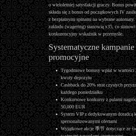
o wieloletniej satysfakcji graczy. Bonus powi
składa się z bonus od początkowych IV zasile
z bezpłatnymi spinami na wybrane automaty.
zakładu (wagering) stanowią x35, co stanowi
konkurencyjny wskaźnik w przemyśle.
Systematyczne kampanie
promocyjne
Tygodniowe bonusy wpłat w wartości
kwoty depozytu
Cashback do 20% strat czystych przy
każdego poniedziałku
Konkursowe konkursy z pulami nagró
50,000 EUR
System VIP z dedykowanym doradcą k
spersonalizowanymi ofertami
Wyjątkowe akcje 季节 dotyczące ze św
ważnymi zawodami sportowymi