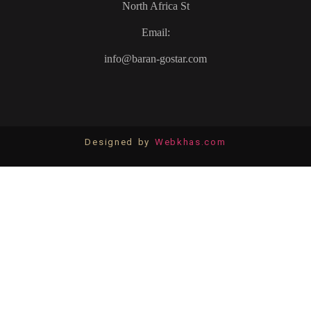
North Africa St
Email:
info@baran-gostar.com
Designed by
Webkhas.com