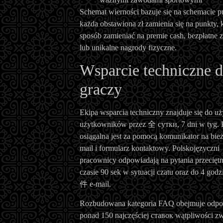
Schemat wierności bazuje się na schemacie 
każda obstawiona zł zamienia się na punkty, 
sposób zamieniać na premie cash, bezpłatne 
lub unikalne nagrody fizyczne.
Wsparcie techniczne d
graczy
Ekipa wsparcia techniczny znajduje się do uż
użytkowników przez 全 сутки, 7 dni w tyg. 
osiągalna jest za pomocą komunikator na bież
mail i formularz kontaktowy. Polskojęzyczni
pracownicy odpowiadają na pytania przecięt
czasie 90 sek w sytuacji czatu oraz do 4 god
件 e-mail.
Rozbudowana kategoria FAQ obejmuje odpo
ponad 150 najczęściej ставок wątpliwości z