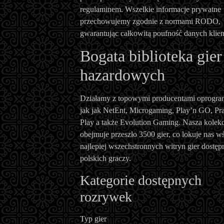
regulaminem. Wszelkie informacje prywatne
przechowujemy zgodnie z normami RODO,
gwarantując całkowitą poufność danych klie
Bogata biblioteka gier
hazardowych
Działamy z topowymi producentami oprogra
jak jak NetEnt, Microgaming, Play’n GO, Pr
Play a także Evolution Gaming. Nasza kolekc
obejmuje przeszło 3500 gier, co lokuje nas w
najlepiej wszechstronnych witryn gier dostęp
polskich graczy.
Kategorie dostępnych
rozrywek
Typ gier