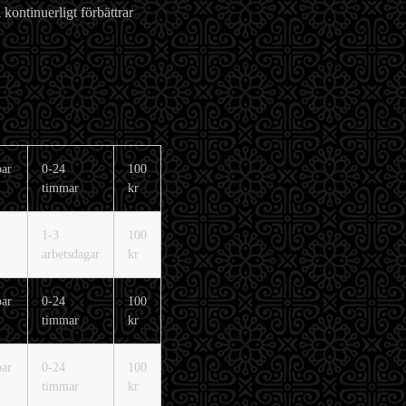
i kontinuerligt förbättrar
ar
0-24
100
timmar
kr
1-3
100
arbetsdagar
kr
ar
0-24
100
timmar
kr
ar
0-24
100
timmar
kr