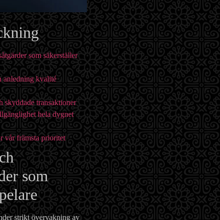
ckning
åtgärder som säkerställer
n anledning kvalité
ch skyddade transaktioner
llgänglighet hela dygnet
 vår främsta prioritet
och
rder som
pelare
nder strikt övervakning av