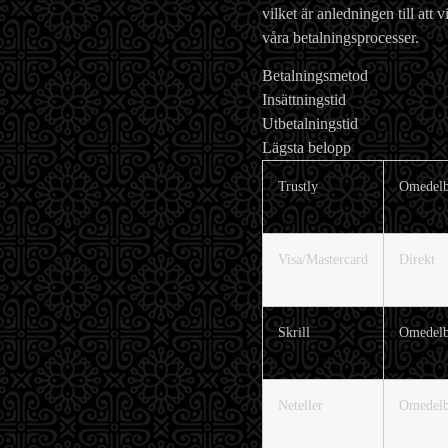
vilket är anledningen till att v
våra betalningsprocesser.
Betalningsmetod
Insättningstid
Utbetalningstid
Lägsta belopp
Trustly
Omedelb
Visa/Mastercard
Direkt
Skrill
Omedelb
Neteller
Omedelb