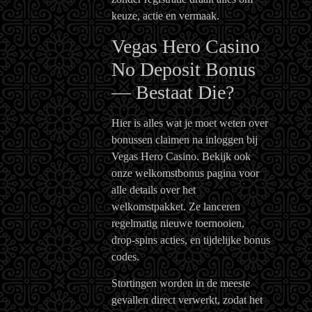
keuze, actie en vermaak.
Vegas Hero Casino
No Deposit Bonus
— Bestaat Die?
Hier is alles wat je moet weten over
bonussen claimen na inloggen bij
Vegas Hero Casino. Bekijk ook
onze welkomstbonus pagina voor
alle details over het
welkomstpakket. Ze lanceren
regelmatig nieuwe toernooien,
drop-spins acties, en tijdelijke bonus
codes.
Stortingen worden in de meeste
gevallen direct verwerkt, zodat het