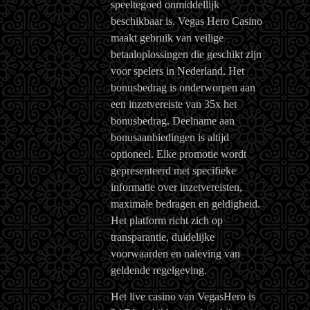
speeltegoed onmiddellijk
beschikbaar is. Vegas Hero Casino
maakt gebruik van veilige
betaaloplossingen die geschikt zijn
voor spelers in Nederland. Het
bonusbedrag is onderworpen aan
een inzetvereiste van 35x het
bonusbedrag. Deelname aan
bonusaanbiedingen is altijd
optioneel. Elke promotie wordt
gepresenteerd met specifieke
informatie over inzetvereisten,
maximale bedragen en geldigheid.
Het platform richt zich op
transparantie, duidelijke
voorwaarden en naleving van
geldende regelgeving.
Het live casino van VegasHero is