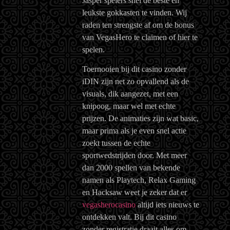
Jasper spelers snel de beste en
leukste gokkasten te vinden. Wij
raden ten strengste af om de bonus
van VegasHero te claimen of hier te
spelen.
Toernooien bij dit casino zonder
iDIN zijn net zo opvallend als de
visuals, dik aangezet, met een
knipoog, maar wel met echte
prijzen. De animaties zijn wat basic,
maar prima als je even snel actie
zoekt tussen de echte
sportwedstrijden door. Met meer
dan 2000 spellen van bekende
namen als Playtech, Relax Gaming
en Hacksaw weet je zeker dat er
vegasherocasino
altijd iets nieuws te
ontdekken valt. Bij dit casino
zonder registratie draait alles om