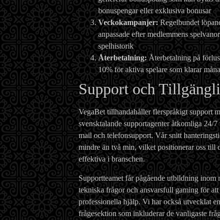
bonuspengar eller exklusiva bonusar
Veckokampanjer:
Regelbundet löpan
anpassade efter medlemmens spelvanor
spelhistorik
Återbetalning:
Återbetalning på förlust
10% för aktiva spelare som klarar månat
Support och Tillgängl
VegaBet tillhandahåller flerspråkigt support 
svensktalande supportagenter åtkomliga 24/7 v
mail och telefonsupport. Vår snitt hanteringsti
mindre än två min, vilket positionerar oss till
effektiva i branschen.
Supportteamet får pågående utbildning inom r
tekniska frågor och ansvarsfull gaming för att
professionella hjälp. Vi har också utvecklat e
frågesektion som inkluderar de vanligaste frå