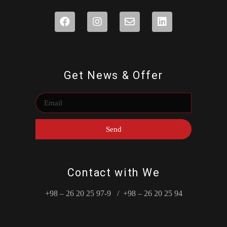
Get News & Offer
Send
Contact with We
+98 – 26 20 25 97-9 / +98 – 26 20 25 94