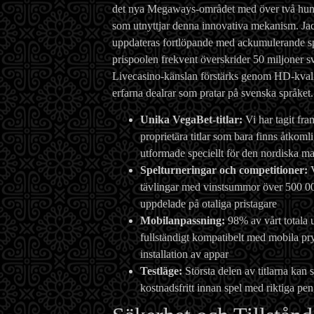
det nya Megaways-området med över två hund
som utnyttjar denna innovativa mekanism. Ja
uppdateras fortlöpande med ackumulerande sp
prispoolen frekvent överskrider 50 miljoner 
Livecasino-känslan förstärks genom HD-kvali
erfarna dealrar som pratar på svenska språket.
Unika VegaBet-titlar:
Vi har tagit fra
proprietära titlar som bara finns åtkoml
utformade speciellt för den nordiska m
Spelturneringar och competitioner:
V
tävlingar med vinstsummor över 500 
uppdelade på otaliga pristagare
Mobilanpassning:
98% av vårt totala 
fullständigt kompatibelt med mobila pry
installation av appar
Testläge:
Största delen av titlarna kan 
kostnadsfritt innan spel med riktiga pe