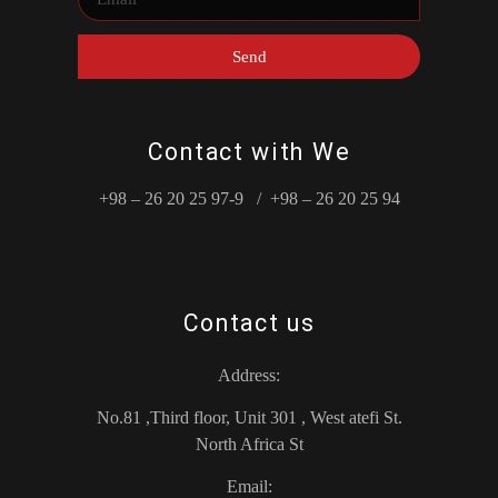
Send
Contact with We
+98 – 26 20 25 97-9 / +98 – 26 20 25 94
Contact us
Address:
No.81 ,Third floor, Unit 301 , West atefi St.
North Africa St
Email: