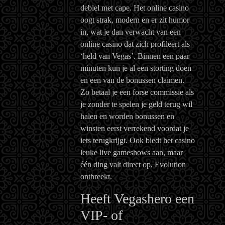
debiel met cape. Het online casino
oogt strak, modern en er zit humor
in, wat je dan verwacht van een
online casino dat zich profileert als
‘held van Vegas’. Binnen een paar
minuten kun je al een storting doen
en een van de bonussen claimen.
Zo betaal je een forse commissie als
je zonder te spelen je geld terug wil
halen en worden bonussen en
winsten eerst verrekend voordat je
iets terugkrijgt. Ook biedt het casino
leuke live gameshows aan, maar
één ding valt direct op, Evolution
ontbreekt.
Heeft Vegashero een
VIP- of