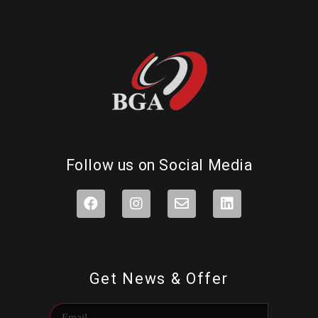
Follow us on Social Media
Get News & Offer