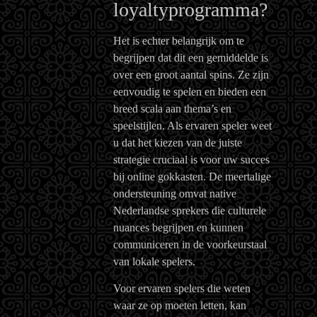
loyaltyprogramma?
Het is echter belangrijk om te
begrijpen dat dit een gemiddelde is
over een groot aantal spins. Ze zijn
eenvoudig te spelen en bieden een
breed scala aan thema’s en
speelstijlen. Als ervaren speler weet
u dat het kiezen van de juiste
strategie cruciaal is voor uw succes
bij online gokkasten. De meertalige
ondersteuning omvat native
Nederlandse sprekers die culturele
nuances begrijpen en kunnen
communiceren in de voorkeurstaal
van lokale spelers.
Voor ervaren spelers die weten
waar ze op moeten letten, kan