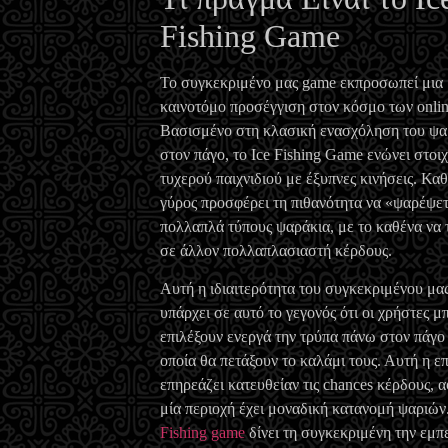
Fishing Game
Το συγκεκριμένο μας game εκπροσωπεί μια
καινοτόμο προσέγγιση στον κόσμο των onlin
Βασισμένο στη κλασική ενασχόληση του ψα
στον πάγο, το Ice Fishing Game ενώνει στοιχ
τυχερού παιχνιδιού με έξυπνες κινήσεις. Κα
γύρος προσφέρει τη πιθανότητα να «ψαρέψε
πολλαπλά τύπους ψαράκια, με το καθένα να τ
σε άλλον πολλαπλασιαστή κέρδους.
Αυτή η ιδιαιτερότητα του συγκεκριμένου μα
υπάρχει σε αυτό το γεγονός ότι οι χρήστες μ
επιλέξουν ενεργά την τρύπα πάνω στον πάγο
οποία θα πετάξουν το καλάμι τους. Αυτή η ε
επηρεάζει κατευθείαν τις chances κέρδους, 
μία περιοχή έχει μοναδική κατανομή ψαριών
Fishing game
δίνει τη συγκεκριμένη την εμπε