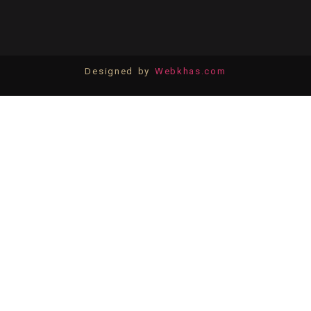
Designed by
Webkhas.com