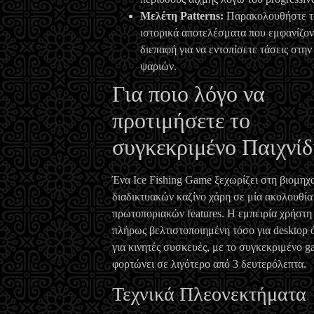
Μελέτη Patterns:
Παρακολουθήστε τ
ιστορικά αποτελέσματα που εμφανίζον
διεπαφή για να εντοπίσετε τάσεις στη
ψαριών.
Για ποιο λόγο να
προτιμήσετε το
συγκεκριμένο Παιχνίδ
Ένα Ice Fishing Game ξεχωρίζει στη βιομηχ
διαδικτυακών καζίνο χάρη σε μία ακολουθία
πρωτοποριακών features. Η εμπειρία χρήστη 
πλήρως βελτιστοποιημένη τόσο για desktop 
για κινητές συσκευές, με το συγκεκριμένο g
φορτώνει σε λιγότερο από 3 δευτερόλεπτα.
Τεχνικά Πλεονεκτήματα