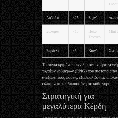
Γύρο
Λαβράκι
×25
Συχνό
Δωρεά
Σολομός
×15
Πολύ
Mini 
Τακτικό
Σαρδέλα
×5
Κοινό
Χωρί
Το συγκεκριμένο παιχνίδι κάνει χρήση γενν
τυχαίων νούμερων (RNG) που πιστοποιείται
ανεξάρτητους φορείς, εξασφαλίζοντας απόλυ
ειλικρίνεια και δικαιοσύνη σε κάθε γύρο.
Στρατηγική για
μεγαλύτερα Κέρδη