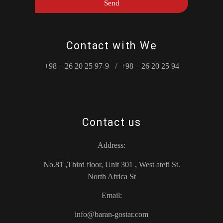
Send
Contact with We
+98 – 26 20 25 97-9 / +98 – 26 20 25 94
Contact us
Address:
No.81 ,Third floor, Unit 301 , West atefi St.
North Africa St
Email:
info@baran-gostar.com