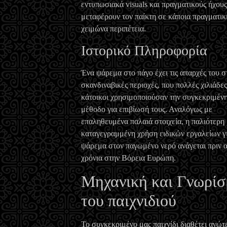
εντυπωσιακά visuals και πραγματικούς ήχου
μεταφέρουν τον παίκτη σε κάποια πραγματικ
χειμώνα περιπέτεια.
Ιστορικό Πληροφορία
Ένα ψάρεμα στο πάγο έχει τις απαρχές του σ
σκανδιναβικές περιοχές, που πολλές χιλιάδες
κάτοικοι χρησιμοποιούσαν την συγκεκριμένη
μέθοδο για επιβίωσή τους. Αναλόγως με
επαληθευμένα παλαιά στοιχεία, η παλιότερη
καταγεγραμμένη χρήση ειδικών εργαλείων γ
ψάρεμα στον παγωμένο νερό ανάγεται πριν 
χρόνια στην Βόρεια Ευρώπη.
Μηχανική και Γνωρί
του παιχνιδιού
Το συγκεκριμένο μας παιχνίδι διαθέτει ανώτ