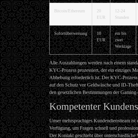
Bitcoin/Ethereum
20
12-24
EUR
Stunden
Sofortüberweisung
10
ein bis
EUR
zwei
Werktage
Alle Auszahlungen werden nach einem standa
KYC-Prozess prozessiert, der ein einziges Mal
Abhebung erforderlich ist. Der KYC-Prozess
auf den Schutz vor Geldwäsche und ID-Theft
den gesetzlichen Bestimmungen der Gaming-
Kompetenter Kundens
Unser mehrsprachiges Kundendienstteam ist d
Verfügung, um Fragen schnell und professione
Der Kontakt geschieht über unterschiedliche