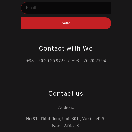
Send
Contact with We
+98 – 26 20 25 97-9 / +98 – 26 20 25 94
Contact us
Address:
No.81 ,Third floor, Unit 301 , West atefi St.
North Africa St