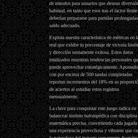
de minutos para usuarios que desean diversió
habitual, en tanto que esos tras el factor límite
deberían prepararse para partidas prolongada
saldo adecuado.
Explota nuestra característica de métricas en 
real que exhibe tu porcentaje de victoria histó
y dirección sumamente exitosa. Estos datos
totalizados muestran tendencias personales q
puede aprovechar estratégicamente. Apostado
con por encima de 500 tandas completadas
reportan incrementos del 18% en su proporci
de aciertos al estudiar estos registros
mensualmente.
La clave para conquistar este juego radica en
balancear instinto balompédica con disciplina
matemática precisa, convirtiendo cada jugada
una experiencia provechosa y vibrante que ca
la naturaleza del instante sumamente dramáti