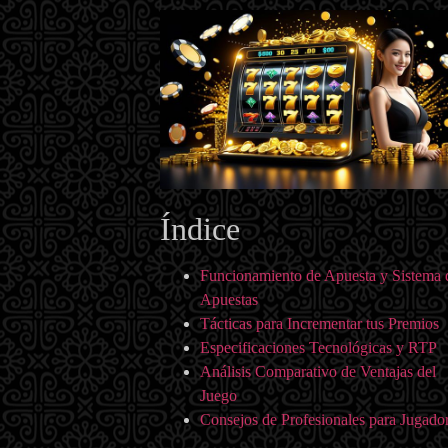
Índice
Funcionamiento de Apuesta y Sistema 
Apuestas
Tácticas para Incrementar tus Premios
Especificaciones Tecnológicas y RTP
Análisis Comparativo de Ventajas del
Juego
Consejos de Profesionales para Jugado