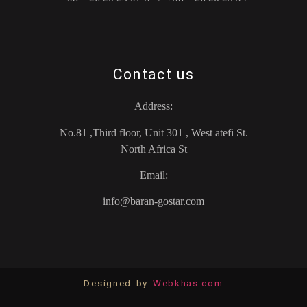
Contact us
Address:
No.81 ,Third floor, Unit 301 , West atefi St.
North Africa St
Email:
info@baran-gostar.com
Designed by
Webkhas.com