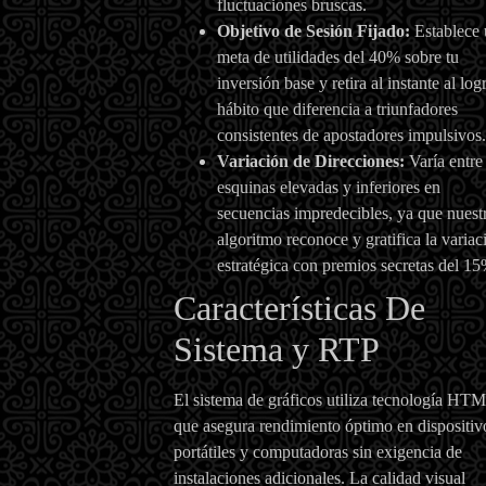
fluctuaciones bruscas.
Objetivo de Sesión Fijado:
Establece 
meta de utilidades del 40% sobre tu
inversión base y retira al instante al logr
hábito que diferencia a triunfadores
consistentes de apostadores impulsivos.
Variación de Direcciones:
Varía entre
esquinas elevadas y inferiores en
secuencias impredecibles, ya que nuest
algoritmo reconoce y gratifica la variac
estratégica con premios secretas del 15
Características De
Sistema y RTP
El sistema de gráficos utiliza tecnología HT
que asegura rendimiento óptimo en dispositiv
portátiles y computadoras sin exigencia de
instalaciones adicionales. La calidad visual