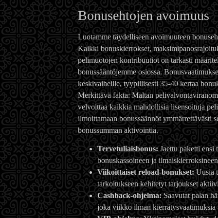
Bonusehtojen avoimuus
Luotamme täydelliseen avoimuuteen bonuseht
Kaikki bonuskierrokset, maksimipanosrajoituk
pelimuotojen kontribuutiot on tarkasti määrite
bonussääntöjemme osiossa. Bonusvaatimuks
keskivaiheille, tyypillisesti 35-40 kertaa bon
Merkittävä fakta: Maltan pelivalvontaviran
velvoittaa kaikkia mahdollisia lisensoituja pel
ilmoittamaan bonussäännöt ymmärrettävästi s
bonussumman aktivointia.
Tervetuliaisbonus:
Jaettu paketti ensi t
bonuskassoineen ja ilmaiskierroksineen
Viikoittaiset reload-bonukset:
Uusia t
tarkoitukseen kehitetyt tarjoukset aktiivi
Cashback-ohjelma:
Saavutat palan häv
joka viikko ilman kierrätysvaatimuksia