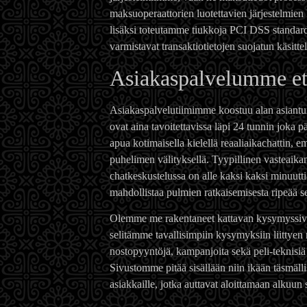
maksuoperaattorien luotettavien järjestelmien
lisäksi toteutamme tiukkoja PCI DSS standard
varmistavat transaktiotietojen suojatun käsitte
Asiakaspalvelumme ett
Asiakaspalvelutiimimme koostuu alan asiantun
ovat aina tavoitettavissa läpi 24 tunnin joka
apua kotimaisella kielellä reaaliaikachattin, e
puhelimen välityksellä. Tyypillinen vasteaik
chatkeskustelussa on alle kaksi kaksi minuutti
mahdollistaa pulmien ratkaisemisesta ripeää s
Olemme me rakentaneet kattavan kysymyssiv
selitämme tavallisimpiin kysymyksiin liittyen 
nostopyyntöjä, kampanjoita sekä peli-teknisiä 
Sivustomme pitää sisällään niin ikään täsmälli
asiakkaille, jotka auttavat aloittamaan alkuun 