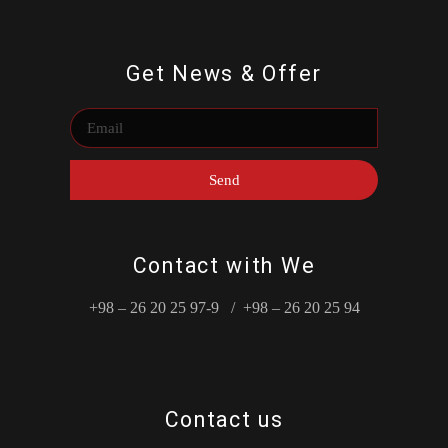
Get News & Offer
Send
Contact with We
+98 – 26 20 25 97-9 / +98 – 26 20 25 94
Contact us