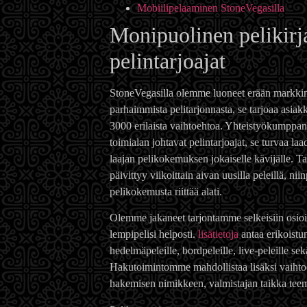
Mobiilipelaaminen StoneVegasilla
Monipuolinen pelikirja
pelintarjoajat
StoneVegasilla olemme luoneet erään markki
parhaimmista pelitarjonnasta, se tarjoaa asiak
3000 erilaista vaihtoehtoa. Yhteistyökumpp
toimialan johtavat pelintarjoajat, se turvaa l
laajan pelikokemuksen jokaiselle kävijälle. 
päivittyy viikoittain aivan uusilla peleillä, nii
pelikokemusta riittää alati.
Olemme jakaneet tarjontamme selkeisiin osioih
lempipelisi helposti.
lisätietoja
antaa erikoistun
hedelmäpeleille, bordpeleille, live-peleille sekä 
Hakutoimintomme mahdollistaa lisäksi vaihto
hakemisen nimikkeen, valmistajan taikka teem