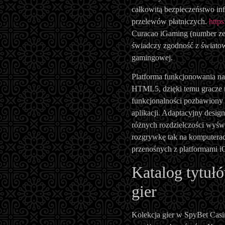
całkowitą bezpieczeństwo in
przelewów płatniczych.
https
Curacao iGaming (number ze
świadczy zgodność z światow
gamingowej.
Platforma funkcjonowania nas
HTML5, dzięki temu gracze 
funkcjonalności pozbawiony
aplikacji. Adaptacyjny design
różnych rozdzielczości wyśw
rozgrywkę tak na komputerac
przenośnych z platformami i
Katalog tytułó
gier
Kolekcja gier w SpyBet Casi