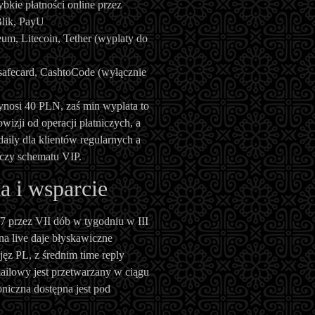
bkie płatności online przez
Blik, PayU
eum, Litecoin, Tether (wyplaty do
safecard, CashtoCode (wyłącznie
nosi 40 PLN, zaś min wyplata to
izji od operacji płatniczych, a
aily dla klientów regularnych a
czy schematu VIP.
a i wsparcie
7 przez VII dób w tygodniu w III
na live daje błyskawiczne
jęz PL, z średnim time reply
ailowy jest przetwarzany w ciągu
oniczna dostępna jest pod