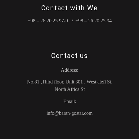
Contact with We
+98 – 26 20 25 97-9 / +98 – 26 20 25 94
Contact us
Address:
No.81 ,Third floor, Unit 301 , West atefi St.
North Africa St
Email:
info@baran-gostar.com