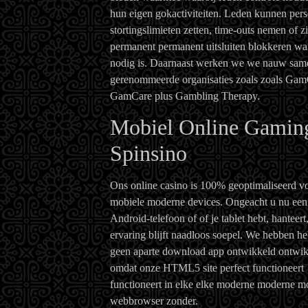
hun eigen gokactiviteiten. Leden kunnen pers
stortingslimieten zetten, time-outs nemen of z
permanent permanent uitsluiten blokkeren w
nodig is. Daarnaast werken we we nauw sam
gerenommeerde organisaties zoals zoals Ga
GamCare plus Gambling Therapy.
Mobiel Online Gamin
Spinsino
Ons online casino is 100% geoptimaliseerd vo
mobiele moderne devices. Ongeacht u nu een
Android-telefoon of of je tablet hebt, hanteert
ervaring blijft naadloos soepel. We hebben h
geen aparte download app ontwikkeld ontwi
omdat onze HTML5 site perfect functioneert
functioneert in elke elke moderne moderne m
webbrowser zonder.