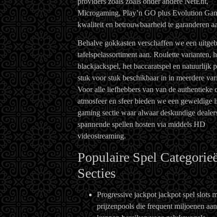
providers zoals zoals onder andere NetEnt,
Microgaming, Play’n GO plus Evolution Ga
kwaliteit en betrouwbaarheid te garanderen aa
Behalve gokkasten verschaffen we een uitgeb
tafelspelassortiment aan. Roulette varianten, h
blackjackspel, het baccaratspel en natuurlijk p
stuk voor stuk beschikbaar in in meerdere var
Voor alle liefhebbers van van de authentieke 
atmosfeer en sfeer bieden we een geweldige l
gaming sectie waar alwaar deskundige dealers
spannende spellen hosten via middels HD
videostreaming.
Populaire Spel Categorie
Secties
Progressive jackpot jackpot spel slots 
prijzenpools die frequent miljoenen aan