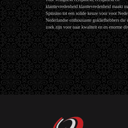
klanttevredenheid klanttevredenheid maakt m
Spinsino tot een solide keuze voor voor Nede
Nederlandse enthousiaste gokliefhebbers die 
zoek zijn voor naar kwaliteit en en enorme dive