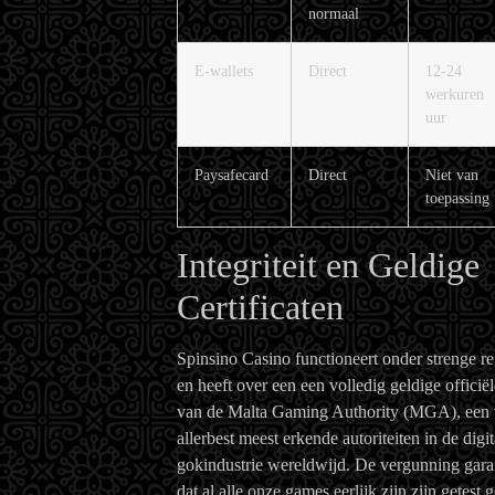
normaal
E-wallets
Direct
12-24
werkuren
uur
Paysafecard
Direct
Niet van
toepassing
Integriteit en Geldige
Certificaten
Spinsino Casino functioneert onder strenge r
en heeft over een een volledig geldige officiël
van de Malta Gaming Authority (MGA), een 
allerbest meest erkende autoriteiten in de digit
gokindustrie wereldwijd. De vergunning gara
dat al alle onze games eerlijk zijn zijn getest 