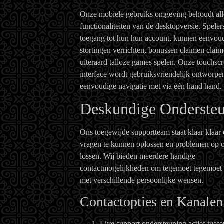
Onze mobiele gebruiks omgeving behoudt all
functionaliteiten van de desktopversie. Speler
toegang tot hun hun account, kunnen eenvou
stortingen verrichten, bonussen claimen clai
uiteraard talloze games spelen. Onze touchsc
interface wordt gebruiksvriendelijk ontworpe
eenvoudige navigatie met via één hand hand.
Deskundige Onderste
Ons toegewijde supportteam staat klaar klaar
vragen te kunnen oplossen en problemen op o
lossen. Wij bieden meerdere handige
contactmogelijkheden om tegemoet tegemoet
met verschillende persoonlijke wensen.
Contactopties en Kanalen
Live support ondersteuning actief tusse