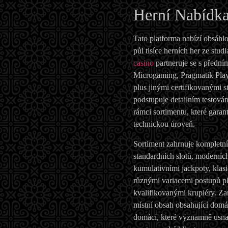
Herní Nabídka
Tato platforma nabízí obsáhlo
půl tisíce herních her ze stu
casino
partneruje se s přední
Microgaming, Pragmatik Pla
plus jinými certifikovanými s
podstupuje detailním testová
rámci sortimentu, které garan
technickou úroveň.
Sortiment zahrnuje kompletní
standardních slotů, moderníc
kumulativními jackpoty, klasi
různými variacemi postupů pl
kvalifikovanými krupiéry. Z
místní obsah obsahující dom
domácí, které významně usna