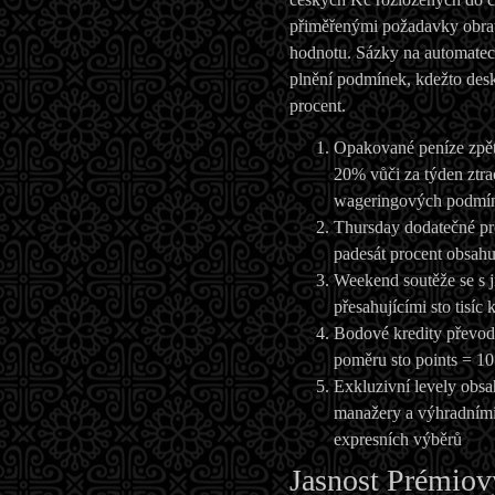
přiměřenými požadavky obra
hodnotu. Sázky na automatech
plnění podmínek, kdežto des
procent.
Opakované peníze zpět
20% vůči za týden ztra
wageringových podmí
Thursday dodatečné pré
padesát procent obsahuj
Weekend soutěže se s 
přesahujícími sto tisíc 
Bodové kredity převodi
poměru sto points = 
Exkluzivní levely obsa
manažery a výhradními
expresních výběrů
Jasnost Prémio