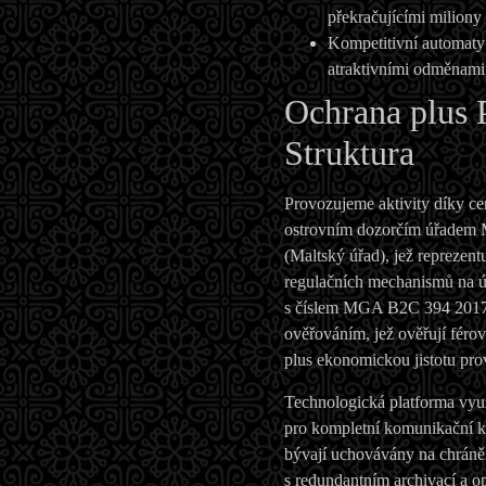
překračujícími miliony
Kompetitivní automaty 
atraktivními odměnami
Ochrana plus 
Struktura
Provozujeme aktivity díky ce
ostrovním dozorčím úřadem 
(Maltský úřad), jež reprezent
regulačních mechanismů na ú
s číslem MGA B2C 394 2017 
ověřováním, jež ověřují férov
plus ekonomickou jistotu pro
Technologická platforma vyu
pro kompletní komunikační k
bývají uchovávány na chráně
s redundantním archivací a 