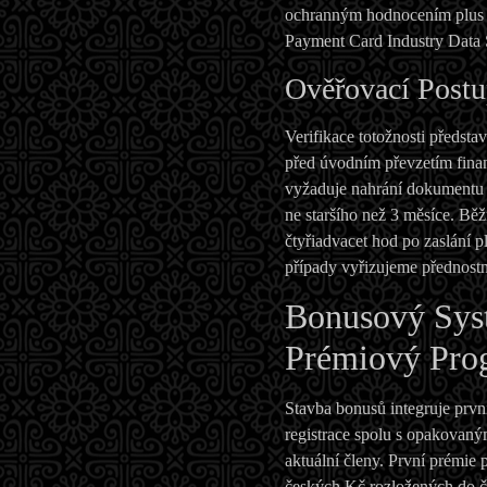
ochranným hodnocením plus n
Payment Card Industry Data 
Ověřovací Post
Verifikace totožnosti předs
před úvodním převzetím finan
vyžaduje nahrání dokumentu i
ne staršího než 3 měsíce. Bě
čtyřiadvacet hod po zaslání 
případy vyřizujeme přednostn
Bonusový Sys
Prémiový Pro
Stavba bonusů integruje první
registrace spolu s opakovan
aktuální členy. První prémie 
českých Kč rozložených do čt