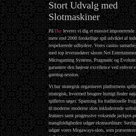
Stort Udvalg med
Slotmaskiner
På
Her
leverer vi dig et massivt imponerende
mere end 2000 forskellige spil udviklet af indu
respekterede udbydere. Vores casino samarbejd
med top leverandører såsom Net Entertainmen
Microgaming Systems, Pragmatic og Evolution
garantere den højeste excellence ved enhver e
gaming-session.
Vi har strategisk organiseret platformens spill
strategisk, hvormed brugere hurtigt finder nøj
spilleren søger. Spanning fra traditionelle fr
til moderne moderne slots inkluderende sofist
features samt progressive voksende jackpot-pu
mangfoldigheden udgør ekstraordinær. Særlig
udgør vores Megaways-slots, som præsenterer 