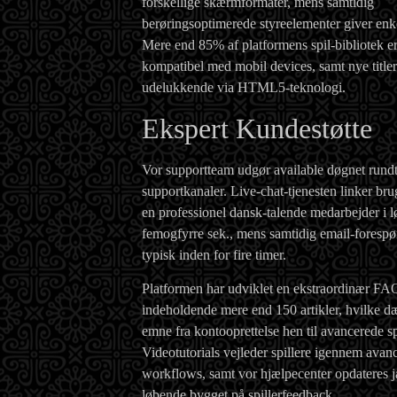
forskellige skærmformater, mens samtidig
berøringsoptimerede styreelementer giver enk
Mere end 85% af platformens spil-bibliotek er 
kompatibel med mobil devices, samt nye titler
udelukkende via HTML5-teknologi.
Ekspert Kundestøtte
Vor supportteam udgør available døgnet rund
supportkanaler. Live-chat-tjenesten linker brug
en professionel dansk-talende medarbejder i lø
femogfyrre sek., mens samtidig email-forespø
typisk inden for fire timer.
Platformen har udviklet en ekstraordinær FA
indeholdende mere end 150 artikler, hvilke 
emne fra kontooprettelse hen til avancerede spi
Videotutorials vejleder spillere igennem avan
workflows, samt vor hjælpecenter opdateres j
løbende bygget på spillerfeedback.