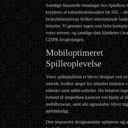
Samtlige finansielle betalinger hos SpinBoss
krypteres af tohundrededessåtres bit SSL – ti
beskyttelsesniveau hvilket internationale ban
benytter. Vi gemmer ingen som helst kortoply
vores servere, og samtlige data håndteres i ko
GDPR-lovgivningen.
Mobiloptimeret
Spilleoplevelse
Vores spilleplatform er blevet designet ved en
metode, hvilket sørger for uhindret funktion 
enheder samt tablet-enheder. Du behøver in
forbind til simpelthen kasinoet ved hjælp af 
mobilbrowser, samt alle egenskaber bliver til
øjeblikkeligt.
Den responsive designstruktur optimerer sig a