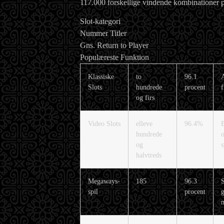
117.000 forskellige vindende kombinationer pr
Slot-kategori
Nummer Titler
Gns. Return to Player
Populæreste Funktion
Klassiske
to
96.1
A
Slots
hundrede
procent
f
og firs
Video Slots
elleve
96.4%
hundrede
og
halvtreds
Megaways-
185
96.3
S
spil
procent
g