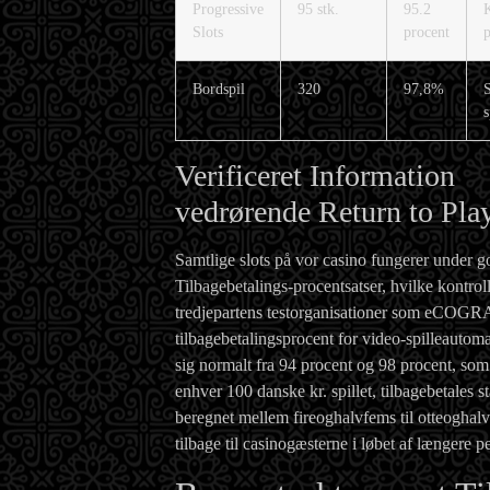
Progressive
95 stk.
95.2
Slots
procent
Bordspil
320
97,8%
S
s
Verificeret Information
vedrørende Return to Pla
Samtlige slots på vor casino fungerer under 
Tilbagebetalings-procentsatser, hvilke kontroll
tredjepartens testorganisationer som eCOGR
tilbagebetalingsprocent for video-spilleautoma
sig normalt fra 94 procent og 98 procent, som 
enhver 100 danske kr. spillet, tilbagebetales st
beregnet mellem fireoghalvfems til otteoghal
tilbage til casinogæsterne i løbet af længere pe