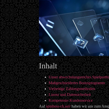
Inhalt
Unser abwechslungsreiches Spielportfo
Maßgeschneidertes Bonusprogramm
Vielseitige Zahlungsmethoden
Lizenz und Datensicherheit
Kompetenter Kundenservice
Auf
spinboss-ch.net/
haben wir uns zum Ansp