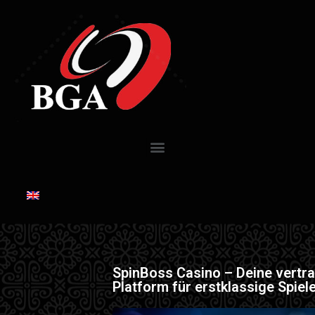
SpinBoss Casino – Deine vertr
Platform für erstklassige Spie