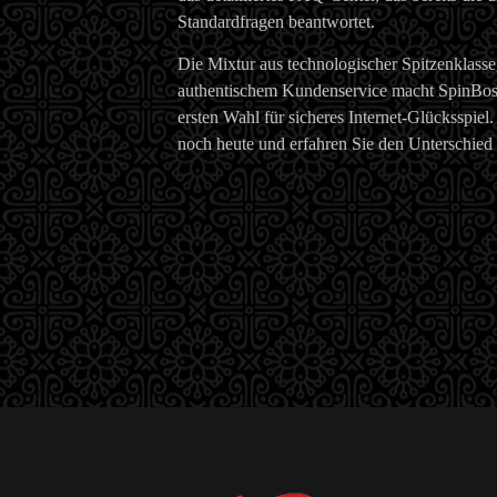
Standardfragen beantwortet.
Die Mixtur aus technologischer Spitzenklasse
authentischem Kundenservice macht SpinBoss
ersten Wahl für sicheres Internet-Glücksspiel.
noch heute und erfahren Sie den Unterschied 