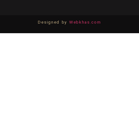
Designed by
Webkhas.com