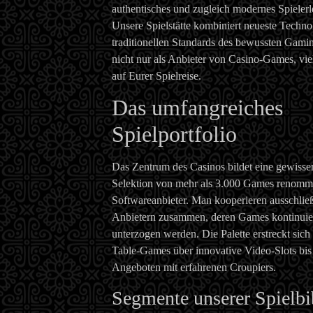
authentisches und zugleich modernes Spielerle
Unsere Spielstätte kombiniert neueste Techno
traditionellen Standards des bewussten Gami
nicht nur als Anbieter von Casino-Games, vie
auf Eurer Spielreise.
Das umfangreiches
Spielportfolio
Das Zentrum des Casinos bildet eine gewissen
Selektion von mehr als 3.000 Games renommi
Softwareanbieter. Man kooperieren ausschließl
Anbietern zusammen, deren Games kontinuier
unterzogen werden. Die Palette erstreckt sic
Table-Games über innovative Video-Slots bis
Angeboten mit erfahrenen Croupiers.
Segmente unserer Spielbi