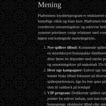
Mening
Platformens loyalitetsprogram er struktureret
fornuftige vilkår og klare krav. Platformen hol
overdrevne omsætningskrav og uskrevne betin
systemet prioriterer varige relationer med vore
højere end kortsigtede marketingtricks.
Nye spillere tilbud:
Kommende spillere
en skræddersyet bonuspakke distribuer
disse første tre depositter med stærke p
og omsætningskrav på maksimalt 35x 
Hver uge kampagner:
Enhver uge lan
teamet friske tilbud fokuseret på divers
spillerpræferencer, lige fra free spins p
slots til cashback på bordspil
VIP-program:
Dedikerede spillere opt
pointer for enhver indsats, som kan bytte
bonuspenge, eksklusive tilbud eller spi