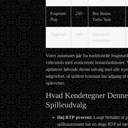
Pragmatic
250+
Buy Bonus,
Play
Turbo Spin
Yggdrasil
180+
Innovative
mekanikker
Vores automater går fra traditionelle frugtmask
videoslots med avancerede bonusfunktioner. 
opdaterer løbende denne udvalg med alle nye
udgivelser, så spillere konstant har adgang til
oplevelser.
Hvad Kendetegner Denne
Spilleudvalg
Høj RTP-procent:
Langt flertallet af 
spilleautomater har en slags RTP på me