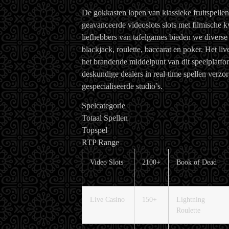
De gokkasten lopen van klassieke fruitspellen
geavanceerde videoslots slots met filmische k
liefhebbers van tafelgames bieden we diverse
blackjack, roulette, baccarat en poker. Het liv
het brandende middelpunt van dit speelplatfo
deskundige dealers in real-time spellen verzo
gespecialiseerde studio’s.
Spelcategorie
Totaal Spellen
Topspel
RTP Range
Video Slots
2100+
Book of Dead
Live Casino
150+
Lightning
Roulette