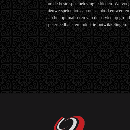
om de beste speelbeleving te bieden. We voe
nieuwe spelen toe aan ons aanbod en werke
aan het optimaliseren van de service op gron
spelerfeedback en industrie-ontwikkelingen.