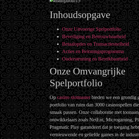
Inhoudsopgave
Onze Uitvoerige Spelportfolio
Beveiliging en Betrouwbaarheid
Betaalopties en Transactiesnelheid
Acties en Beloningsprogramma
Ondersteuning en Bereikbaarheid
Onze Omvangrijke
Spelportfolio
Op
casino slotmaster
bieden we een grondig 
portfolio van ruim dan 3000 casinospellen die
smaak passen. Onze collaboratie met toonaa
ontwikkelaars zoals NetEnt, Microgaming, P
Pragmatic Play garandeert dat je toegang hebt
vernieuwende en geliefde games in de industr