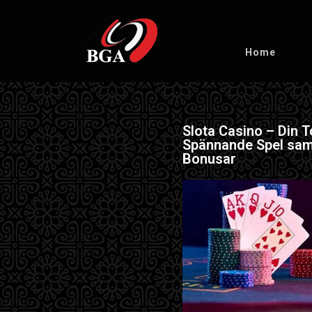
Home
Slota Casino – Din To
Spännande Spel samt
Bonusar