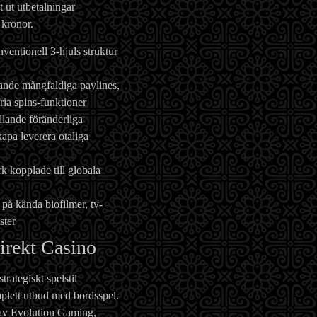
t ut utbetalningar
kronor.
ventionell 3-hjuls struktur
ande mångfaldiga paylines,
ria spins-funktioner
lande föränderliga
kapa leverera otaliga
k kopplade till globala
på kända biofilmer, tv-
ster
irekt Casino
trategiskt spelstil
omplett utbud med bordsspel.
s av Evolution Gaming,