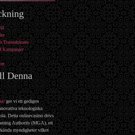
ckning
ld
ier
ch Transaktioner
d Kampanjer
ort
ll Denna
se/
ger vi ett gedigen
nnovativa teknologiska
sla. Detta onlinecasino drivs
Gaming Authority (MGA), ett
rkända myndigheter vilket