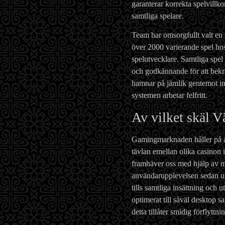
garanterar korrekta spelvillk
samtliga spelare.
Team har omsorgfullt valt en 
över 2000 varierande spel ho
spelutvecklare. Samtliga spel
och godkännande för att bekrä
hamnar på jämlik gentemot i
systemen arbetar felfritt.
Av vilket skäl V
Gamingmarknaden håller på at
tävlan emellan olika casinon i
framhäver oss med hjälp av me
användarupplevelsen sedan ur
tills samtliga insättning och ut
optimerat till såväl desktop 
detta tillåter smidig förflyttni