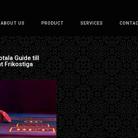
ABOUT US
PRODUCT
SERVICES
CONTAC
tala Guide till
 Frikostiga