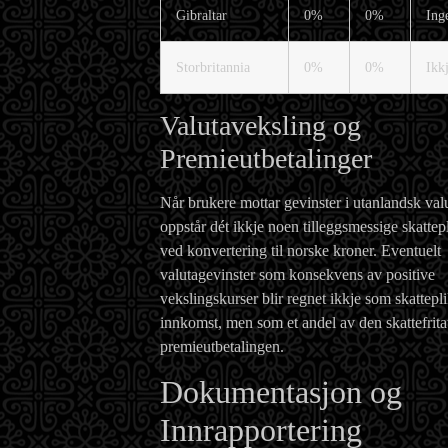
Gibraltar
0%
0%
Ing
Storbritannia
0%
0%
Ikk
Valutaveksling og
Premieutbetalinger
Når brukere mottar gevinster i utanlandsk val
oppstår dét ikkje noen tilleggsmessige skattepl
ved konvertering til norske kroner. Eventuelt
valutagevinster som konsekvens av positive
vekslingskurser blir regnet ikkje som skattepli
innkomst, men som et andel av den skattefrita
premieutbetalingen.
Dokumentasjon og
Innrapportering