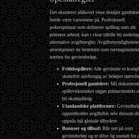
Det eksisterer allikevel visse detaljer gambler
burde være varsomme på. Profesjonell
pokerspelarar som definerer spilling som sitt
primære arbeid, kan i visse tilfelle bli underla
alternative avgiftsregler. Avgiftsmyndighetene
anserkjenner da inntekten som næringsinntekt
isteden for gevinstbeløp.
Fritidsspillere:
Alle gevinster er kompl
skattefrie uavhengig av beløpet størrels
Profesjonell gamblere:
Må dokumente
spillevirksomhet utgjør primærinntekt 
bli skattepliktig
Utanlandske plattformer:
Gevinstbel
opprettholder avgiftsfrie selv dersom di
oppnås hjå globale tilbydere
Bonuser og tilbud:
Blir sett på som
gevinstbeløp og er difor òg unntatt for 