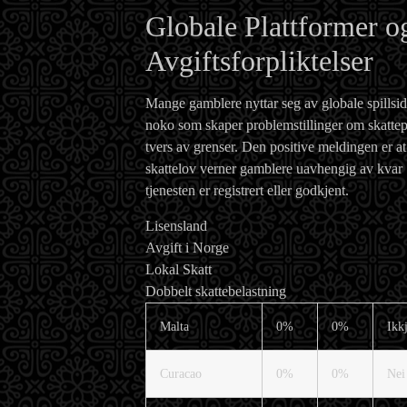
Globale Plattformer o
Avgiftsforpliktelser
Mange gamblere nyttar seg av globale spillsid
noko som skaper problemstillinger om skattep
tvers av grenser. Den positive meldingen er a
skattelov verner gamblere uavhengig av kvar
tjenesten er registrert eller godkjent.
Lisensland
Avgift i Norge
Lokal Skatt
Dobbelt skattebelastning
Malta
0%
0%
Ikk
Curacao
0%
0%
Nei