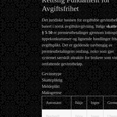
Avgiftsfrihet
Det juridiske basisen for avgiftsfrie gevinstbe
basert i norsk avgiftslovgivning. Ifølge
skatt
§ 5-50
er premieutbetalinger gjennom lottospil
tippekonkurranser og lignende handlinger frita
avgiftsplikt. Det er gjeldende uavhengig av
premieutbetalingens omfang, noko som gjer
systemet særskilt attraktiv for brukere som vi
omfattende gevinstbeløp.
Gevinsttype
Skattepliktig
Meldeplikt
Maksgrense
Automater
Ikkje
Ingen
Grense
Bordspill
Ikkje
Ingen
Ubegr