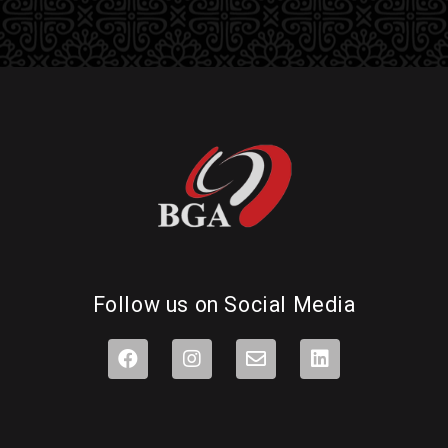
Follow us on Social Media