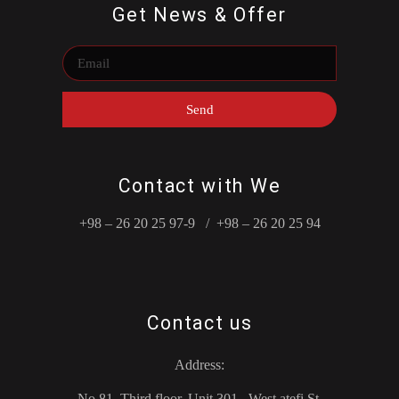
Get News & Offer
Send
Contact with We
+98 – 26 20 25 97-9 / +98 – 26 20 25 94
Contact us
Address:
No.81 ,Third floor, Unit 301 , West atefi St.