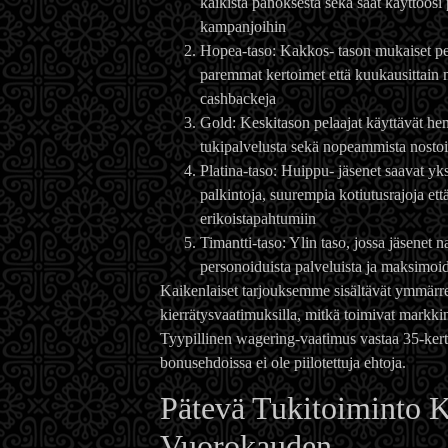
kaikista panoksesta sekä saat käyttöösi 
kampanjoihin
Hopea-taso: Kakkos- tason mukaiset pe
paremmat kertoimet että kuukausittain 
cashbackeja
Gold: Keskitason pelaajat käyttävät hen
tukipalvelusta sekä nopeammista nostoi
Platina-taso: Huippu- jäsenet saavat yks
palkintoja, suurempia kotiutusrajoja et
erikoistapahtumiin
Timantti-taso: Ylin taso, jossa jäsenet n
personoiduista palveluista ja maksimoid
Kaikenlaiset tarjouksemme sisältävät ymmärre
kierrätysvaatimuksilla, mitkä toimivat markki
Tyypillinen wagering-vaatimus vastaa 35-kertai
bonusehdoissa ei ole piilotettuja ehtoja.
Pätevä Tukitoiminto K
Vuorokauden