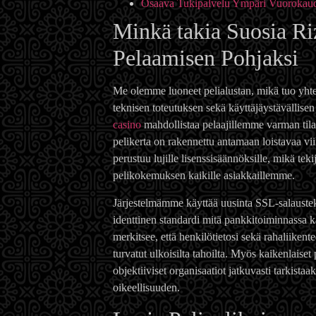
Osaava Tukipalvelu Ympäri Vuorokau
Minkä takia Suosia Ri
Pelaamisen Pohjaksi
Me olemme luoneet pelialustan, mikä tuo yht
teknisen toteutuksen sekä käyttäjäystävällisen
casino
mahdollistaa pelaajillemme varman tila
pelikerta on rakennettu antamaan loistavaa v
perustuu lujille lisenssisäännöksille, mikä teki
pelikokemuksen kaikille asiakkaillemme.
Järjestelmämme käyttää uusinta SSL-salauste
identtinen standardi mitä pankkitoiminnassa 
merkitsee, että henkilötietosi sekä rahaliikent
turvatut ulkoisilta tahoilta. Myös kaikenlaise
objektiiviset organisaatiot jatkuvasti tarkist
oikeellisuuden.