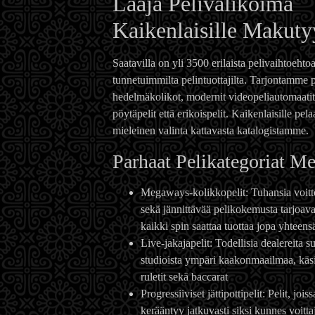
Laaja Pelivalikoima
Kaikenlaisille Makuty
Saatavilla on yli 3500 erilaista pelivaihtoehto
tunnetuimmilta pelintuottajilta. Tarjontamme p
hedelmäkolikot, modernit videopeliautomaatit,
pöytäpelit että erikoispelit. Kaikenlaisille pela
mieleinen valinta kattavasta katalogistamme.
Parhaat Pelikategoriat Me
Megaways-kolikkopelit: Tuhansia voit
sekä jännittävää pelikokemusta tarjoavat
kaikki spin saattaa tuottaa jopa yhteen
Live-jakajapelit: Todellisia dealereita 
studioista ympäri kaakonmaailmaa, käsi
ruletit sekä baccarat
Progressiiviset jättipottipelit: Pelit, jois
kerääntyy jatkuvasti siksi kunnes voitta