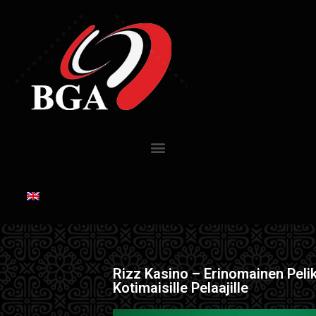
Rizz Kasino – Erinomainen Peli
Kotimaisille Pelaajille