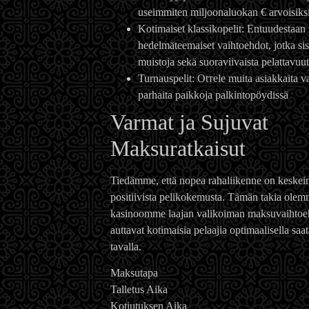
useimmiten miljoonaluokan € arvoisiks
Kotimaiset klassikopelit: Entuudestaan 
hedelmäteemaiset vaihtoehdot, jotka sis
muistoja sekä suoraviivaista pelattavuut
Turnauspelit: Otтele muita asiakkaita v
parhaita paikkoja palkintopöydissä
Varmat ja Sujuvat
Maksuratkaisut
Tiedämme, että nopea rahaliikenne on keske
positiivista pelikokemusta. Tämän takia olem
kasinoomme laajan valikoiman maksuvaihtoeht
auttavat kotimaisia pelaajia optimaalisella saat
tavalla.
Maksutapa
Talletus Aika
Kotiutuksen Aika