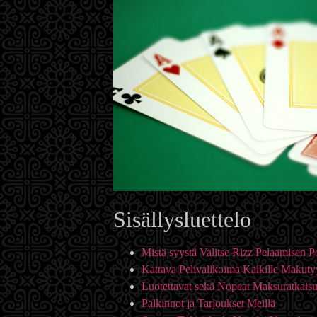
Sisällysluettelo
Mistä syystä Valitse Rizz Pelaamisen P
Kattava Pelivalikoima Kaikille Makuty
Luotettavat sekä Nopeat Maksuratkaisu
Palkinnot ja Tarjoukset Meillä