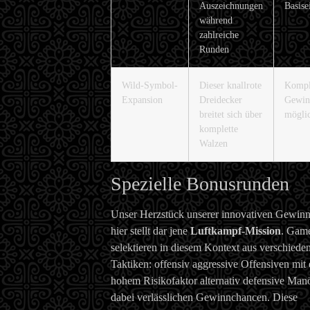
Auszeichnungen
Basise
während
zahlreiche
Runden
Wild-Symbol-
Dieser knallrote
Komple
Expansion
Dreidecker
Gewin
breitet sich über
mögli
komplette
Walzen
Spezielle Bonusrunden
Unser Herzstück unserer innovativen Gewin
hier stellt dar jene
Luftkampf-Mission
. Gam
selektieren in diesem Kontext aus verschiede
Taktiken: offensiv aggressive Offensiven mit
hohem Risikofaktor alternativ defensive Man
dabei verlässlichen Gewinnchancen. Diese