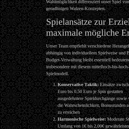
Wahlmöglichkeit differenziert unser Spiel vo
geradlinigen Walzen-Konzepten.
Spielansätze zur Erzi
maximale mögliche Er
Unser Team empfiehlt verschiedene Herange
abhängig von individuellem Spielweise und 
Budget-Verwaltung bleibt essentiell bedeuten
insbesondere mit diesem mittelhoch-bis-hoch-
Spielmodell.
Konservative Taktik:
Einsätze zwisch
Euro bis 0,50 Euro je Spin gestatten
ausgedehntere Spieldurchgänge sowie 
die Wahrscheinlichkeit, Bonusrunden 
zu erreichen
Harmonische Spielweise:
Moderate St
Umfang von 1€ bis 2,00€ gewährleiste