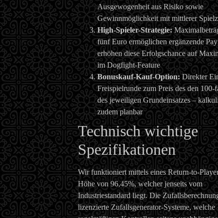
Ausgewogenheit aus Risiko sowie
Gewinnmöglichkeit mit mittlerer Spielz
High-Spieler-Strategie:
Maximalbeträg
fünf Euro ermöglichen ergänzende Pay
erhöhen diese Erfolgschance auf Max
im Dogfight-Feature
Bonuskauf-Kauf-Option:
Direkter Ein
Freispielrunde zum Preis des den 100-
des jeweiligen Grundeinsatzes – kalkul
zudem planbar
Technisch wichtige
Spezifikationen
Wir funktioniert mittels eines Return-to-Playe
Höhe von 96,45%, welcher jenseits vom
Industriestandard liegt. Die Zufallsberechnung
lizenzierte Zufallsgenerator-Systeme, welche