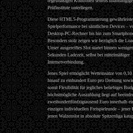
regelmäßigen Kontrollen seitens unabhängige
Prüfinstitute unterliegen.
Diese HTML5-Programmierung gewährleistet
Spielperformance bei sämtlichen Devices – 
Desktop-PC-Rechner bis hin zum Smartphon
Besonders stolz zeigen wir bezüglich die Lo
Unser ausgereiftes Slot startet binnen weniger 
Sekunden Ladezeit, selbst bei mittelmäßiger
Internetverbindung.
Jenes Spiel ermöglicht Wetteinsätze von 0,10
hinauf zu einhundert Euro pro Drehung sowi
somit Flexibilität für jegliches beliebiges Bud
höchstmögliche Auszahlung liegt auf beeind
zweihundertfünfzigtausend Euro innerhalb ei
einzigen individuellen Freispielrunde – jener 
jenen Walzenslot in absolute Spitzenliga katap