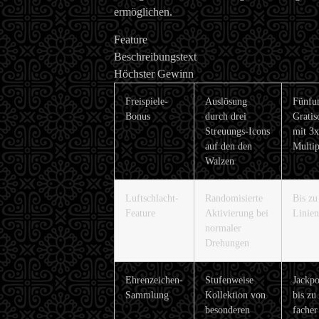
ermöglichen.
Feature
Beschreibungstext
Höchster Gewinn
Freispiele-
Auslösung
Fünfu
Bonus
durch drei
Grati
Streuungs-Icons
mit 3x
auf den den
Multip
Walzen
Luftschlacht-
Randomisierte
Bis zu
Feature
Aktivierung bei
Linien
normaler
Drehungen
Ehrenzeichen-
Stufenweise
Jackp
Sammlung
Kollektion von
bis zu
besonderen
facher