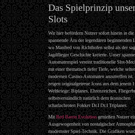
Das Spielprinzip unse
Slots
Wir hier befördern Nutzer sofort hinein in die
spannende Ära der legendären beginnenden Lu
wo Manfred von Richthofen selbst als der sag
Jagdflieger Geschichte kreierte. Unser spann
Automatenspiel vereint traditionelle Slot-Me
mit einer thematisch tiefer Tiefe, welche selte
modernen Casino-Automaten anzutreffen ist.
zeigen originalgetreue Icons aus dem jenem 1
Weltkriege: Biplanes, Ehrenzeichen, Fliegerbr
selbstverständlich natürlich dem ikonischen
scharlachroten Fokker Dr.I Dr.I Triplaner.
Mit
Red Baron Evolution
genießen Nutzer ein
Ausgewogenheit von nostalgischer Atmosphä
modernster Spiel-Technik. Die Grafiken wur