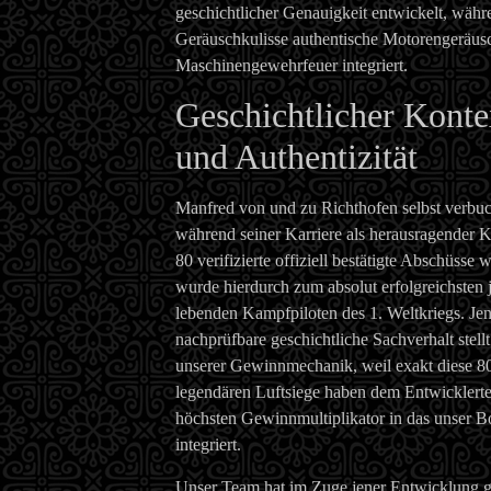
geschichtlicher Genauigkeit entwickelt, währ
Geräuschkulisse authentische Motorengeräus
Maschinengewehrfeuer integriert.
Geschichtlicher Konte
und Authentizität
Manfred von und zu Richthofen selbst verbuc
während seiner Karriere als herausragender 
80 verifizierte offiziell bestätigte Abschüsse 
wurde hierdurch zum absolut erfolgreichsten 
lebenden Kampfpiloten des 1. Weltkriegs. Jen
nachprüfbare geschichtliche Sachverhalt stellt
unserer Gewinnmechanik, weil exakt diese 8
legendären Luftsiege haben dem Entwicklert
höchsten Gewinnmultiplikator in das unser B
integriert.
Unser Team hat im Zuge jener Entwicklung g