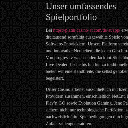
Unser umfassendes
Spielportfolio
Bei
https://platin-casino-at.com/de-at/app/
erw
dreitausend sorgfältig ausgewählte Spiele vo
Software-Entwicklern. Unsere Platform verein
und innovative Neuheiten, die jeden Geschm
Von progressiv wachsenden Jackpot-Slots übe
Live-Dealer-Tische bis hin hin zu traditionell
bieten wir eine Bandbreite, die selbst gehob
begeistert.
Unser Casino arbeitet ausschließlich mit lizen
Providern zusammen, einschließlich NetEnt,
Play’n GO sowie Evolution Gaming. Jene Par
sichern nicht nur technologische Perfektion, 
nachweislich faire Spielbedingungen durch g
Zufallszahlengeneratoren.