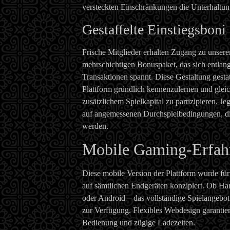
versteckten Einschränkungen die Unterhaltun
Gestaffelte Einstiegsboni
Frische Mitglieder erhalten Zugang zu unser
mehrschichtigen Bonuspaket, das sich entlang 
Transaktionen spannt. Diese Gestaltung gestat
Plattform gründlich kennenzulernen und gleic
zusätzlichem Spielkapital zu partizipieren. Je
auf angemessenen Durchspielbedingungen, die
werden.
Mobile Gaming-Erfah
Diese mobile Version der Plattform wurde für
auf sämtlichen Endgeräten konzipiert. Ob Ha
oder Android – das vollständige Spielangebot
zur Verfügung. Flexibles Webdesign garantiert
Bedienung und zügige Ladezeiten.