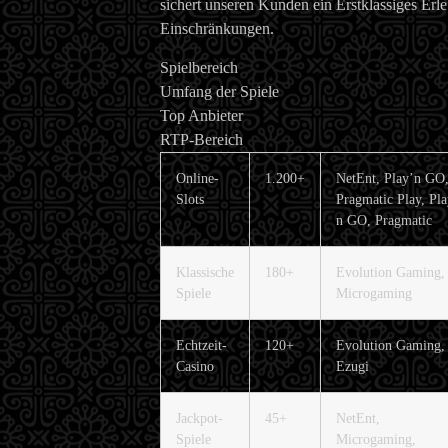
sichert unseren Kunden ein Erstklassiges Erl
Einschränkungen.
Spielbereich
Umfang der Spiele
Top Anbieter
RTP-Bereich
Online-
1.200+
NetEnt, Play’n GO
Slots
Pragmatic Play, Pl
n GO, Pragmatic
Klassische
180+
Evolution Gaming,
Spiele
Microgaming
Echtzeit-
120+
Evolution Gaming,
Casino
Ezugi
Jackpot-
45+
NetEnt,
Spiele
Microgaming,