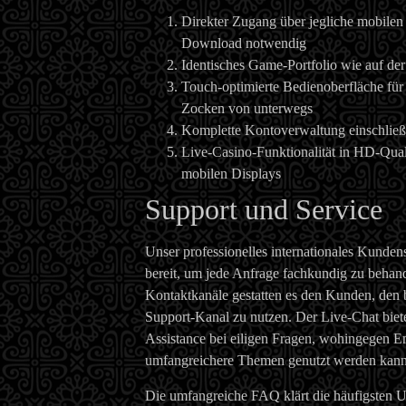
Direkter Zugang über jegliche mobile
Download notwendig
Identisches Game-Portfolio wie auf de
Touch-optimierte Bedienoberfläche für
Zocken von unterwegs
Komplette Kontoverwaltung einschließ
Live-Casino-Funktionalität in HD-Qual
mobilen Displays
Support und Service
Unser professionelles internationales Kunden
bereit, um jede Anfrage fachkundig zu behand
Kontaktkanäle gestatten es den Kunden, den
Support-Kanal zu nutzen. Der Live-Chat biete
Assistance bei eiligen Fragen, wohingegen Em
umfangreichere Themen genutzt werden kann
Die umfangreiche FAQ klärt die häufigsten 