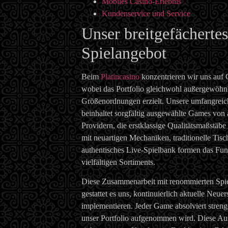
Mobiles Casino-Erlebnis
Kundenservice und Service
Unser breitgefächertes
Spielangebot
Beim
Platincasino
konzentrieren wir uns auf 
wobei das Portfolio gleichwohl außergewöhn
Größenordnungen erzielt. Unsere umfangreich
beinhaltet sorgfältig ausgewählte Games von
Providern, die erstklassige Qualitätsmaßstäbe 
mit neuartigen Mechaniken, traditionelle Tisc
authentisches Live-Spielbank formen das Fu
vielfältigen Sortiments.
Diese Zusammenarbeit mit renommierten Spie
gestattet es uns, kontinuierlich aktuelle Neu
implementieren. Jeder Game absolviert strenge
unser Portfolio aufgenommen wird. Diese Au