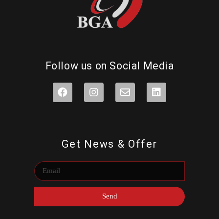
Follow us on Social Media
Get News & Offer
Send