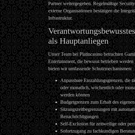
Partner weitergegeben. Regelmäßige Security
externe Organisationen bestätigen die Integrit
Infrastruktur.
Verantwortungsbewusste
als Hauptanliegen
Unser Team bei Platincasino betrachten Gami
Entertainment, die bewusst betrieben werden
bieten wir umfassende Schutzmechanismen:
Anpassbare Einzahlungsgrenzen, die tä
oder monatlich, wöchentlich oder mona
werden können
Budgetgrenzen zum Erhalt des eigenen
Sitzungszeitbegrenzungen mit automat
Benachrichtigungen
Self-Exclusion für zeitweilige oder pe
Sofortzugang zu fachkundigen Beratung