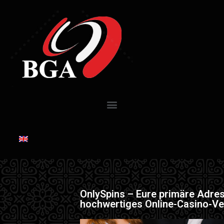
OnlySpins – Eure primäre Adre
hochwertiges Online-Casino-V