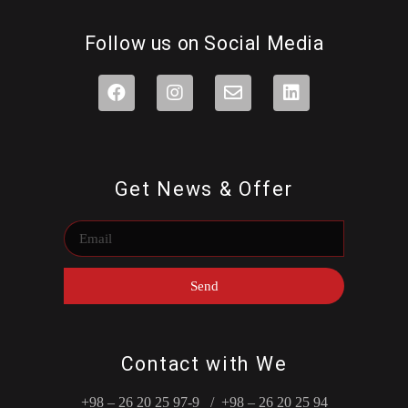
Follow us on Social Media
Get News & Offer
Send
Contact with We
+98 – 26 20 25 97-9 / +98 – 26 20 25 94