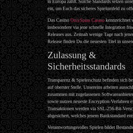
in Europa zählt. Solche Standards setzen unse
ein, um Euch das sicheres Spielumfeld zu offe
Das Casino
OnlySpins Casino
kennzeichnet 
insbesondere via jene schnelle Integration fr
Releases aus. Zeitnah wenige Tage nach jene
Release finden Du die neuesten Titel in unse
Zulassung &
Sicherheitsstandards
Transparenz & Spielerschutz befinden sich b
auf oberster Stelle. Unsereins arbeiten ausschl
zusammen mit zugelassenen Softwareanbiet
sowie nutzen neueste Encryption-Verfahren ei
Transaktionen werden via SSL-256-Bit-Versc
abgesichert, welches jenem Bankstandard ents
Verantwortungsvolles Spielen bildet Bestandte