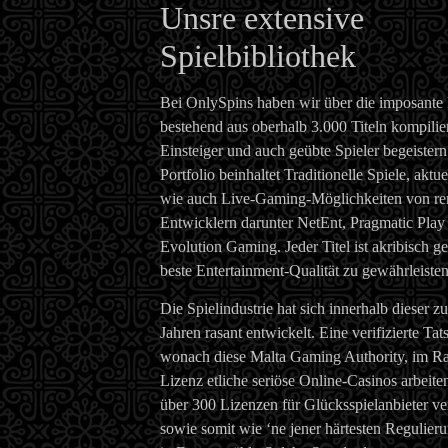
Unsre extensive
Spielbibliothek
Bei OnlySpins haben wir über die imposante 
bestehend aus oberhalb 3.000 Titeln kompilier
Einsteiger und auch geübte Spieler begeister
Portfolio beinhaltet Traditionelle Spiele, aktu
wie auch Live-Gaming-Möglichkeiten von r
Entwicklern darunter NetEnt, Pragmatic Play
Evolution Gaming. Jeder Titel ist akribisch g
beste Entertainment-Qualität zu gewährleisten
Die Spielindustrie hat sich innerhalb dieser 
Jahren rasant entwickelt. Eine verifizierte Tat
wonach diese Malta Gaming Authority, im R
Lizenz etliche seriöse Online-Casinos arbeit
über 300 Lizenzen für Glücksspielanbieter ve
sowie somit wie ‘ne jener härtesten Regulie