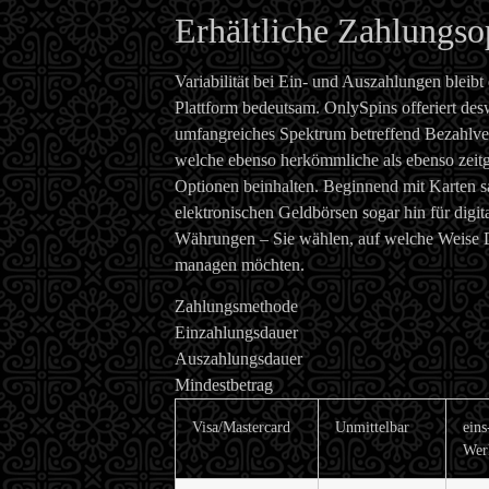
Erhältliche Zahlungso
Variabilität bei Ein- und Auszahlungen bleibt 
Plattform bedeutsam. OnlySpins offeriert de
umfangreiches Spektrum betreffend Bezahlve
welche ebenso herkömmliche als ebenso zei
Optionen beinhalten. Beginnend mit Karten 
elektronischen Geldbörsen sogar hin für digit
Währungen – Sie wählen, auf welche Weise 
managen möchten.
Zahlungsmethode
Einzahlungsdauer
Auszahlungsdauer
Mindestbetrag
Visa/Mastercard
Unmittelbar
eins
Wer