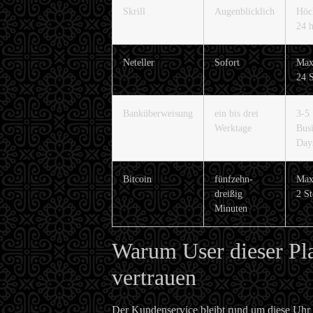
Skrill
Augenblicklich
Höc
24 
Neteller
Sofort
Max
24 S
Banküberweisung
ein bis drei
3-5
Werktage
Busi
Day
Bitcoin
fünfzehn-
Max
dreißig
2 St
Minuten
Warum User dieser Pl
vertrauen
Der Kundenservice bleibt rund um diese Uhr 