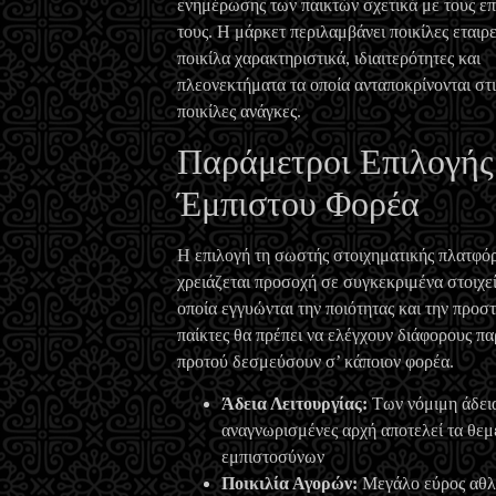
ενημέρωσης των παικτών σχετικά με τους ε
τους. Η μάρκετ περιλαμβάνει ποικίλες εταιρε
ποικίλα χαρακτηριστικά, ιδιαιτερότητες και
πλεονεκτήματα τα οποία ανταποκρίνονται στι
ποικίλες ανάγκες.
Παράμετροι Επιλογής
Έμπιστου Φορέα
Η επιλογή τη σωστής στοιχηματικής πλατφό
χρειάζεται προσοχή σε συγκεκριμένα στοιχεί
οποία εγγυώνται την ποιότητας και την προστ
παίκτες θα πρέπει να ελέγχουν διάφορους π
προτού δεσμεύσουν σ’ κάποιον φορέα.
Άδεια Λειτουργίας:
Των νόμιμη άδει
αναγνωρισμένες αρχή αποτελεί τα θεμ
εμπιστοσύνων
Ποικιλία Αγορών:
Μεγάλο εύρος αθ