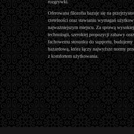
rozgrywki.
Oferowana filozofia bazuje się na przejrzystoś
rzetelności oraz stawianiu wymagań użytko
najważniejszym miejscu. Za sprawą wysokiej
technologii, szerokiej propozycji zabawy ora
fachowemu stosunku do supportu, budujemy 
hazardową, która łączy najwyższe normy pr
z komfortem użytkowania.