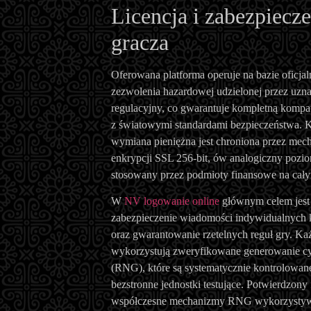
Licencja i zabezpiecze
gracza
Oferowana platforma operuje na bazie oficjal
zezwolenia hazardowej udzielonej przez uzn
regulacyjny, co gwarantuje kompletną kompa
z światowymi standardami bezpieczeństwa. 
wymiana pieniężna jest chroniona przez mec
enkrypcji SSL 256-bit, ów analogiczny pozi
stosowany przez podmioty finansowe na cały
W
NV logowanie online
głównym celem jest
zabezpieczenie wiadomości indywidualnych 
oraz gwarantowanie rzetelnych reguł gry. Ka
wykorzystują zweryfikowane generowanie c
(RNG), które są systematycznie kontrolowan
bezstronne jednostki testujące. Potwierdzony 
współczesne mechanizmy RNG wykorzysty