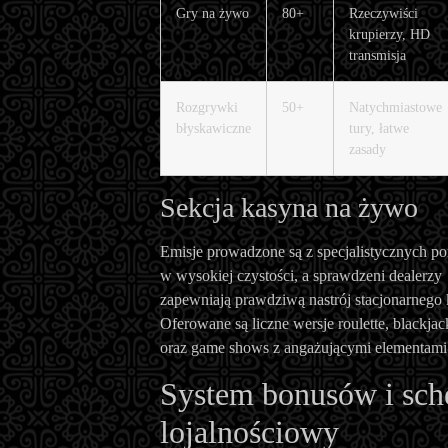
Gry na żywo
80+
Rzeczywiści
krupierzy, HD
transmisja
Rozgrywki
50+
Natychmiastowe
błyskawiczne
tury, łatwe
zasady
Sekcja kasyna na żywo
Emisje prowadzone są z specjalistycznych p
w wysokiej czystości, a sprawdzeni dealerzy
zapewniają prawdziwą nastrój stacjonarnego 
Oferowane są liczne wersje roulette, blackjac
oraz game shows z angażującymi elementami
System bonusów i sc
lojalnościowy