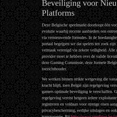
Beveiliging voor Nie
Platforms
Deze Belgische speelmarkt doorloopt één vo
evolutie waarbij recente aanbieders een entre
via vernieuwende formules. In de hoedanighe
portaal begrijpen we dat spelers ten zoek zijn
vermaak verenigd via zekere veiligheid. Alle 
provider moet te hebben over de valide licen
deze Gaming Commissie, deze formele Belgi
toezichthouder.
We werken binnen strikte wetgeving die vana
kracht blijft, toen België zijn regelgeving ver
gamers optimale beveiliging te verschaffen.
regelgeving vereist hetgeen iedere exploitante
registreren en voldaan voor strenge eisen aa
privacybescherming, eerlijke uitslagen en ook
transparantie. Bij
https://www.xpedition.be/c