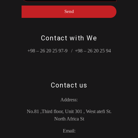
Send
Contact with We
+98 – 26 20 25 97-9 / +98 – 26 20 25 94
Contact us
Address:
No.81 ,Third floor, Unit 301 , West atefi St.
North Africa St
Email: