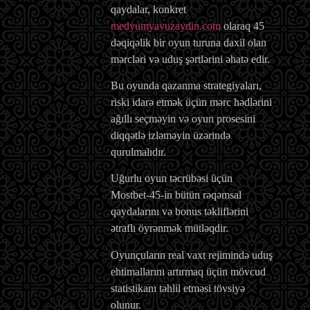
qaydalar, konkret
medyumyavuzaydin.com
olaraq 45
dəqiqəlik bir oyun turuna daxil olan
mərcləri və uduş şərtlərini əhatə edir.
Bu oyunda qazanma strategiyaları,
riski idarə etmək üçün mərc hədlərini
ağıllı seçməyin və oyun prosesini
diqqətlə izləməyin üzərində
qurulmalıdır.
Uğurlu oyun təcrübəsi üçün
Mostbet-45-in bütün rəqəmsal
qaydalarını və bonus təkliflərini
ətraflı öyrənmək mütləqdir.
Oyunçuların real vaxt rejimində uduş
ehtimallarını artırmaq üçün mövcud
statistikanı təhlil etməsi tövsiyə
olunur.