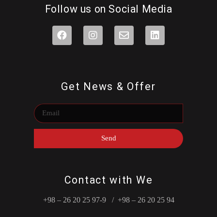
Follow us on Social Media
Get News & Offer
Send
Contact with We
+98 – 26 20 25 97-9 / +98 – 26 20 25 94