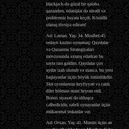
blackjack-də gözəl bir qələbə
qazandım, ödənişlər də sürətli və
problemsiz həyata keçdi. Könüllü
olaraq tövsiyə edirəm!
Ad: Ləman. Yaş: 34. Mostbet-45
onlayn kazino oynamaq: Qaydalar
və Qazanma Strategiyaları
mövzusunda axtarış edərkən bu
sayta rast gəldim. Qaydalar çox
aydın izah olunub və məncə, bu yeni
başlayanlar üçün böyük üstünlükdür.
Slot oyunlarının keyfiyyəti və canlı
diler bölməsi məni heyran etdi.
Bonus siyasəti də olduqca
cəlbedicidir, səbrli oynayanlar üçün
mükəmməl imkanlar var.
Ad: Orxan. Yaş: 41. Mənim üçün ən