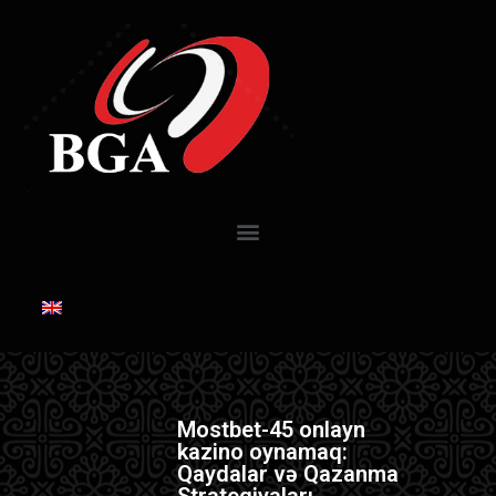
Mostbet-45 onlayn
kazino oynamaq:
Qaydalar və Qazanma
Strategiyaları