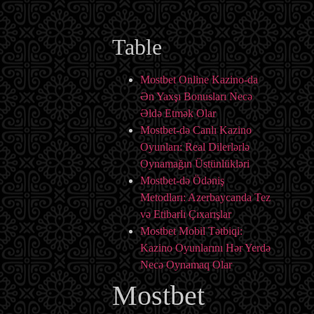
Table
Mostbet Online Kazino-da
Ən Yaxşı Bonusları Necə
Əldə Etmək Olar
Mostbet-də Canlı Kazino
Oyunları: Real Dilerlərlə
Oynamağın Üstünlükləri
Mostbet-də Ödəniş
Metodları: Azerbaycanda Tez
və Etibarlı Çıxarışlar
Mostbet Mobil Tətbiqi:
Kazino Oyunlarını Hər Yerdə
Necə Oynamaq Olar
Mostbet