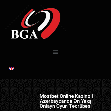
Mostbet Online Kazino |
Azerbaycanda Ən Yaxşı
Onlayn Oyun Təcrübəsi