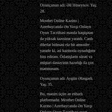
Oyunçunun adı: Əli Hüseynov. Yaş:
28.
Mostbet Online Kazino |
Azerbaycanda Ən Yaxşı Onlayn
Oyun Təcrübəsi məndə həqiqətən
də yüksək təəssürat yaratdı. Canlı
dilerlər bölməsi elə bir atmosfer
yaradır ki, əsl kazinoda oynadığımı
hiss edirəm. Ödənişlərin sürəti və
müştəri dəstəyinin hazırlığı ilə çox
məmnunam.
Oyunçunun adı: Aygün Ələsgərli.
Yaş: 35.
Bu, mənim üçün ən etibarlı
platformadır. Mostbet Online
Kazino | Azerbaycanda Ən Yaxşı
Onlayn Oyun Təcrübəsi oyun