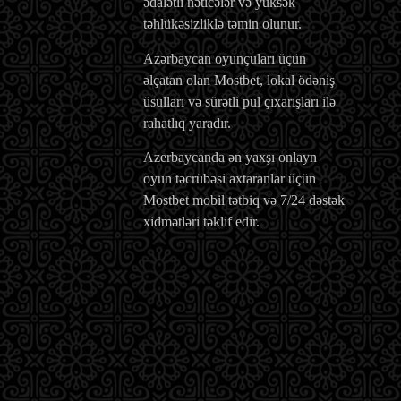
ədalətli nəticələr və yüksək
təhlükəsizliklə təmin olunur.
Azərbaycan oyunçuları üçün
əlçatan olan Mostbet, lokal ödəniş
üsulları və sürətli pul çıxarışları ilə
rahatlıq yaradır.
Azerbaycanda ən yaxşı onlayn
oyun təcrübəsi axtaranlar üçün
Mostbet mobil tətbiq və 7/24 dəstək
xidmətləri təklif edir.