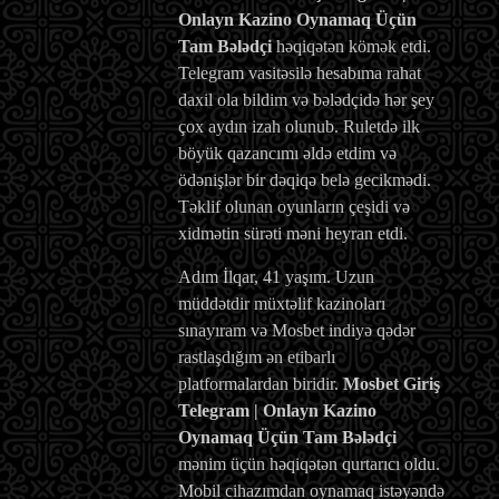
Onlayn Kazino Oynamaq Üçün
Tam Bələdçi
həqiqətən kömək etdi.
Telegram vasitəsilə hesabıma rahat
daxil ola bildim və bələdçidə hər şey
çox aydın izah olunub. Ruletdə ilk
böyük qazancımı əldə etdim və
ödənişlər bir dəqiqə belə gecikmədi.
Təklif olunan oyunların çeşidi və
xidmətin sürəti məni heyran etdi.
Adım İlqar, 41 yaşım. Uzun
müddətdir müxtəlif kazinoları
sınayıram və Mosbet indiyə qədər
rastlaşdığım ən etibarlı
platformalardan biridir.
Mosbet Giriş
Telegram | Onlayn Kazino
Oynamaq Üçün Tam Bələdçi
mənim üçün həqiqətən qurtarıcı oldu.
Mobil cihazımdan oynamaq istəyəndə