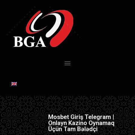
Mosbet Giriş Telegram |
Onlayn Kazino Oynamaq
Üçün Tam Bələdçi