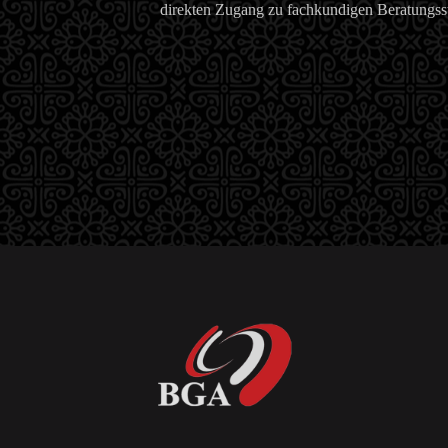
direkten Zugang zu fachkundigen Beratungsst