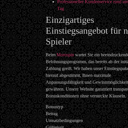
Professioneller Kundenservice rund um
Tag
Einzigartiges
Einstiegsangebot für 
Spieler
Beim
Morospin
wartet Sie ein beeindruckend
Belohnungsprogramm, das bereits ab der initi
Zahlung greift. Wir haben unser Einstiegspake
hierauf abgestimmt, Ihnen maximale
Anpassungsfähigkeit und Gewinnmöglichkeit
gewähren. Unsere Website garantiert transpar
Bonuskonditionen ohne versteckte Klauseln.
Bonustyp
Betrag
Umsatzbedingungen
Gültigkeit