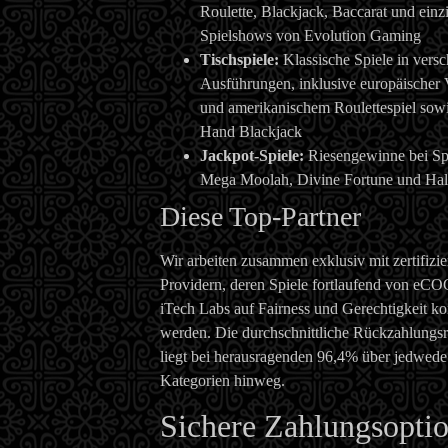
Roulette, Blackjack, Baccarat und einzi
Spielshows von Evolution Gaming
Tischspiele:
Klassische Spiele in vers
Ausführungen, inklusive europäischer 
und amerikanischem Roulettespiel sowi
Hand Blackjack
Jackpot-Spiele:
Riesengewinne bei Sp
Mega Moolah, Divine Fortune und Hal
Diese Top-Partner
Wir arbeiten zusammen exklusiv mit zertifizie
Providern, deren Spiele fortlaufend von e
iTech Labs auf Fairness und Gerechtigkeit kon
werden. Die durchschnittliche Rückzahlungs
liegt bei herausragenden 96,4% über jedwede
Kategorien hinweg.
Sichere Zahlungsopti