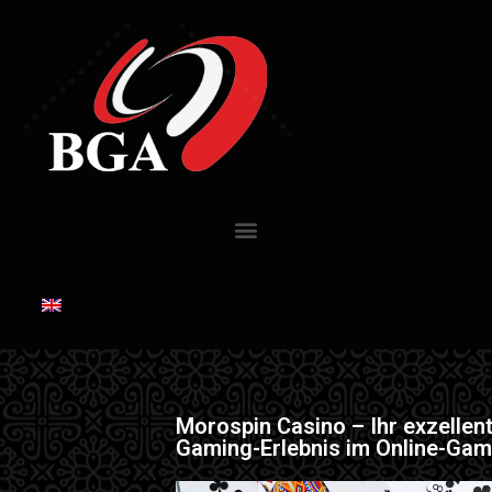
Morospin Casino – Ihr exzellen
Gaming-Erlebnis im Online-Gam