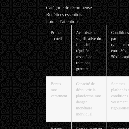
Catégorie de récompense
Bénéfices essentiels
Points d’attention
Prime de
Accroissement
Conditions
accueil
significative du
pari
fonds initial,
typiqueme
régulièrement
entre 30x e
associé de
50x le capi
rotations
gratuits
Bonus
Capacité de
Sommes
sans
découvrir la
plafonnés 
versement
plateforme sans
conditions
danger
versement
monétaire
rigoureuse
individuel
Retour
Remboursement
Pourcentag