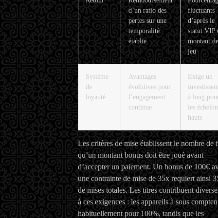
d’un ratio des
fluctuants
pertes sur une
d’après le
temporalité
statut VIP 
établie
montant d
jeu
Système
Avantages
Exige un
de
évolutives pour
investisse
loyauté
l’engagement
à long pou
continue
les échelon
hauts
Les critères de mise établissent le nombre de f
qu’un montant bonus doit être joué avant
d’accepter un paiement. Un bonus de 100€ a
une contrainte de mise de 35x requiert ainsi 
de mises totales. Les titres contribuent divers
à ces exigences : les appareils à sous compten
habituellement pour 100%, tandis que les