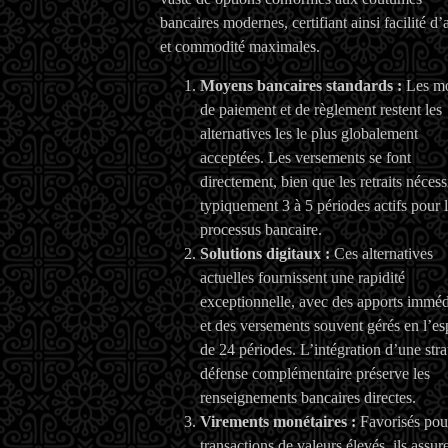
bancaires modernes, certifiant ainsi facilité d’
et commodité maximales.
Moyens bancaires standards :
Les m
de paiement et de règlement restent les
alternatives les le plus globalement
acceptées. Les versements se font
directement, bien que les retraits nécess
typiquement 3 à 5 périodes actifs pour 
processus bancaire.
Solutions digitaux :
Ces alternatives
actuelles fournissent une rapidité
exceptionnelle, avec des apports imméd
et des versements souvent gérés en l’e
de 24 périodes. L’intégration d’une stra
défense complémentaire préserve les
renseignements bancaires directes.
Virements monétaires :
Favorisés pour
transactions de valeurs élevés, ils assur