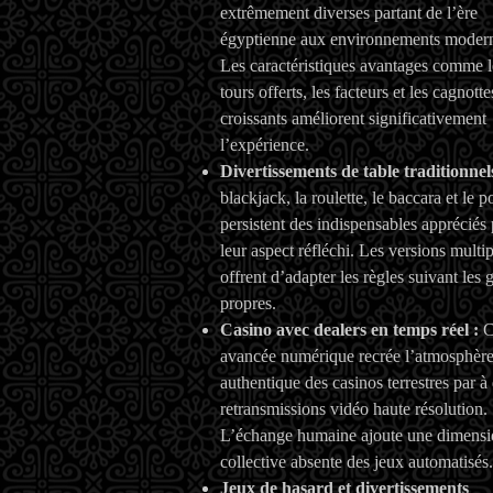
extrêmement diverses partant de l’ère
égyptienne aux environnements moder
Les caractéristiques avantages comme l
tours offerts, les facteurs et les cagnotte
croissants améliorent significativement
l’expérience.
Divertissements de table traditionnels
blackjack, la roulette, le baccara et le p
persistent des indispensables appréciés
leur aspect réfléchi. Les versions multip
offrent d’adapter les règles suivant les 
propres.
Casino avec dealers en temps réel :
C
avancée numérique recrée l’atmosphèr
authentique des casinos terrestres par à
retransmissions vidéo haute résolution.
L’échange humaine ajoute une dimens
collective absente des jeux automatisés.
Jeux de hasard et divertissements