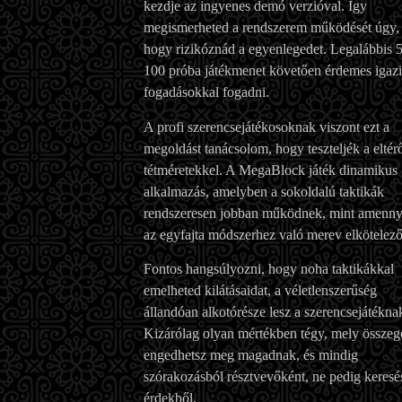
kezdje az ingyenes demó verzióval. Így
megismerheted a rendszerem működését úgy,
hogy rizikóznád a egyenlegedet. Legalábbis 
100 próba játékmenet követően érdemes igazi
fogadásokkal fogadni.
A profi szerencsejátékosoknak viszont ezt a
megoldást tanácsolom, hogy teszteljék a eltér
tétméretekkel. A MegaBlock játék dinamikus
alkalmazás, amelyben a sokoldalú taktikák
rendszeresen jobban működnek, mint amenny
az egyfajta módszerhez való merev elkötelező
Fontos hangsúlyozni, hogy noha taktikákkal
emelheted kilátásaidat, a véletlenszerűség
állandóan alkotórésze lesz a szerencsejátékna
Kizárólag olyan mértékben tégy, mely összeg
engedhetsz meg magadnak, és mindig
szórakozásból résztvevőként, ne pedig keresé
érdekből.