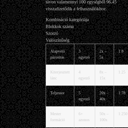
távon valamennyi 100 egységből 96.45
visszafizetődik a felhasználókhoz.
Kombináció kategóriája
Blokkok száma
Szorzó
Valószínűség
Alapvető
3
2x –
1:8
párosítás
egyező
5x
Kiterjesztett
4
8x –
1:25
lánc
egyező
15x
Teljessor
5
20x –
1:78
egyező
40x
Mester
6+
50x –
1:250
formáció
azonos
100x