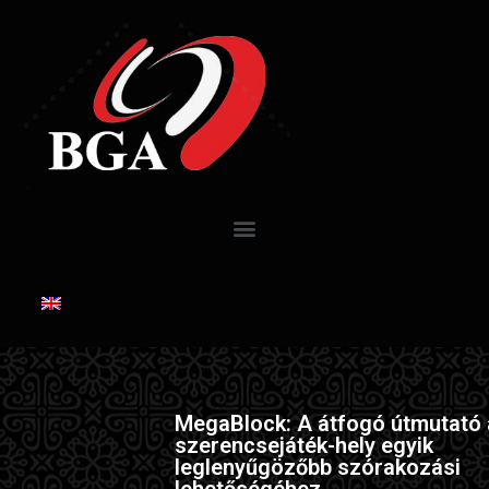
MegaBlock: A átfogó útmutató 
szerencsejáték-hely egyik
leglenyűgözőbb szórakozási
lehetőségéhez