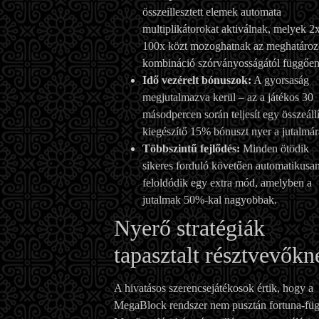
összeillesztett elemek automata
multiplikátorokat aktiválnak, melyek 2x
100x közt mozoghatnak az meghatároz
kombináció szórványosságától függően
Idő vezérelt bónuszok:
A gyorsaság
megjutalmazva kerül – az a játékos 30
másodpercen során teljesít egy összeállí
kiegészítő 15% bónuszt nyer a jutalmár
Többszintű fejlődés:
Minden ötödik
sikeres forduló követően automatikusa
feloldódik egy extra mód, amelyben a
jutalmak 50%-kal nagyobbak.
Nyerő stratégiák
tapasztalt résztvevőkn
A hivatásos szerencsejátékosok értik, hogy a
MegaBlock rendszer nem pusztán fortuna-fü