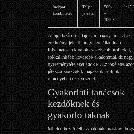
Jackpot
Teljes
500x
1:15,
kombináció
játéktér
–
1000x
A ingadozásom átlagosan magas, ami azt az
eredményt jelenti, hogy nem állandóan
folyamatosan kínálok csekélyebb profitokat,
sokkal inkább kevesebb alkalommal, de nag
nyereménytételeket adok ki. Ez tökéletes azo
játékosoknak, akik magasabb profitok
reményében résztvesznek.
Gyakorlati tanácsok
kezdőknek és
gyakorlottaknak
Minden kezdő felhasználónak javaslom, hog