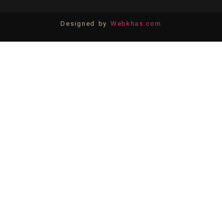
Designed by
Webkhas.com