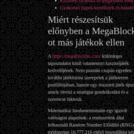
Kifizetési struktúra és megtérülési érté
Gyakorlati tippek kezdőknek és halad
Miért részesítsük
előnyben a MegaBloc
ot más játékok ellen
A
https://megablockhu.com/
különleges
tapasztalatot kínál valamennyi kaszinójáték
kedvelőjének. Nem pusztán csupán egyetlen
további játékforma szerepelek a játékterem
portfóliójában, hanem egy összetett játék típus
amely ötvözi a stratégiai gondolkodást és a
szerencse faktorát.
Matematikai fundamentumaim egy igazolt
valóságon alapulnak: a rendszerünk által
felhasznált Random Number Előállító (RNG)
módszertan 16,777,216 eltérő összeállítást ké