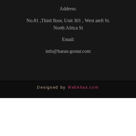
Address:
No.81 ,Third floor, Unit 301 , West atefi St.
North Africa St
Email:
info@baran-gostar.com
Designed by
Webkhas.com