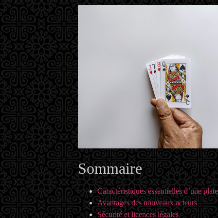
Sommaire
Caractéristiques essentielles d’une pl
Avantages des nouveaux acteurs
Sécurité et licences légales