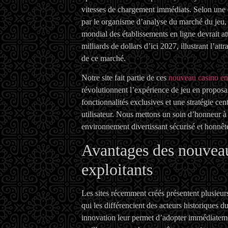
vitesses de chargement immédiats. Selon une 
par le organisme d’analyse du marché du jeu,
mondial des établissements en ligne devrait at
milliards de dollars d’ici 2027, illustrant l’attr
de ce marché.
Notre site fait partie de ces
nouveau casino en
révolutionnent l’expérience de jeu en proposa
fonctionnalités exclusives et une stratégie cent
utilisateur. Nous mettons un soin d’honneur à 
environnement divertissant sécurisé et honnêt
Avantages des nouvea
exploitants
Les sites récemment créés présentent plusieur
qui les différencient des acteurs historiques d
innovation leur permet d’adopter immédiateme