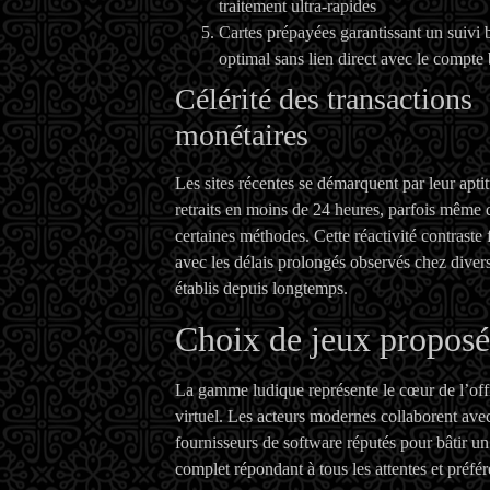
traitement ultra-rapides
Cartes prépayées garantissant un suivi 
optimal sans lien direct avec le compte
Célérité des transactions
monétaires
Les sites récentes se démarquent par leur aptitu
retraits en moins de 24 heures, parfois même 
certaines méthodes. Cette réactivité contraste
avec les délais prolongés observés chez diver
établis depuis longtemps.
Choix de jeux proposé
La gamme ludique représente le cœur de l’offr
virtuel. Les acteurs modernes collaborent ave
fournisseurs de software réputés pour bâtir u
complet répondant à tous les attentes et préfé