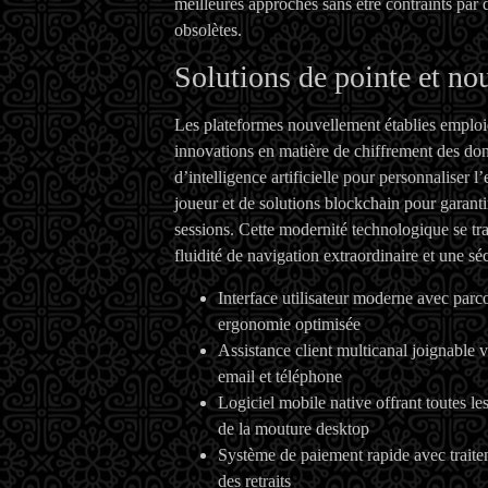
meilleures approches sans être contraints par
obsolètes.
Solutions de pointe et no
Les plateformes nouvellement établies emploie
innovations en matière de chiffrement des do
d’intelligence artificielle pour personnaliser l
joueur et de solutions blockchain pour garanti
sessions. Cette modernité technologique se tr
fluidité de navigation extraordinaire et une sé
Interface utilisateur moderne avec parco
ergonomie optimisée
Assistance client multicanal joignable v
email et téléphone
Logiciel mobile native offrant toutes les
de la mouture desktop
Système de paiement rapide avec traite
des retraits