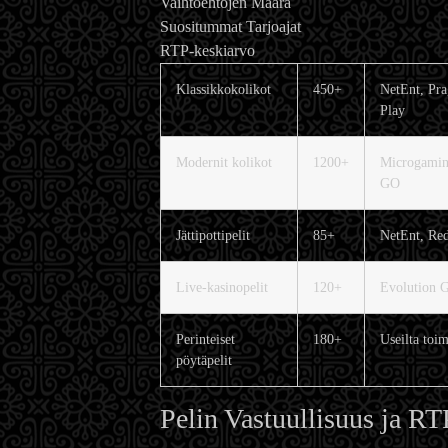
Vaihtoehtojen Määrä
Suositummat Tarjoajat
RTP-keskiarvo
Klassikkokolikot
450+
NetEnt, Pra
Play
Modernit kolikot
1200+
Microgamin
GO
Jättipottipelit
85+
NetEnt, Red
Live-kasinopelit
120+
Evolution 
Perinteiset
180+
Useilta toim
pöytäpelit
Pelin Vastuullisuus ja RT