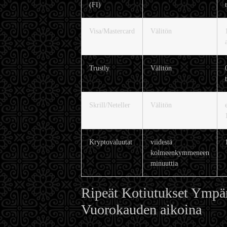
(FI)
Visa/Mastercard
Välitön
Trustly
Välitön
Skrill/Neteller
Välitön
Kryptovaluutat
viidestä
kolmeenkymmeneen
minuuttia
Ripeät Kotiutukset Ympä
Vuorokauden aikoina