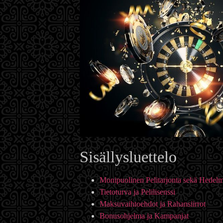
Sisällysluettelo
Monipuolinen Pelitarjonta sekä Hedelm
Tietoturva ja Pelilisenssi
Maksuvaihtoehdot ja Rahansiirrot
Bonusohjelma ja Kampanjat