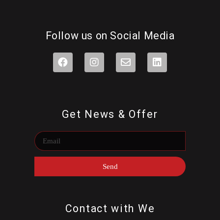
Follow us on Social Media
Get News & Offer
Send
Contact with We