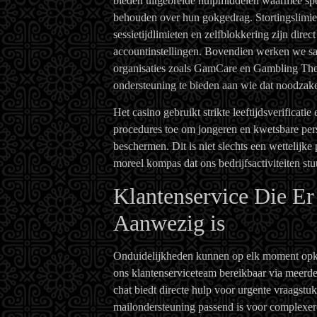
bieden uitgebreide hulpmiddelen waarmee spe
behouden over hun gokgedrag. Stortingslimie
sessietijdlimieten en zelfblokkering zijn direct
accountinstellingen. Bovendien werken we s
organisaties zoals GamCare en Gambling Th
ondersteuning te bieden aan wie dat noodzakel
Het casino gebruikt strikte leeftijdsverificati
procedures toe om jongeren en kwetsbare per
beschermen. Dit is niet slechts een wettelijke 
moreel kompas dat ons bedrijfsactiviteiten stu
Klantenservice Die Er
Aanwezig is
Onduidelijkheden kunnen op elk moment op
ons klantenserviceteam bereikbaar via meerde
chat biedt directe hulp voor urgente vraagstu
mailondersteuning passend is voor complexer