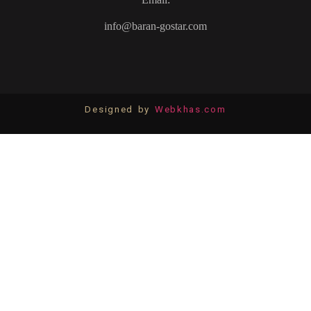
info@baran-gostar.com
Designed by
Webkhas.com