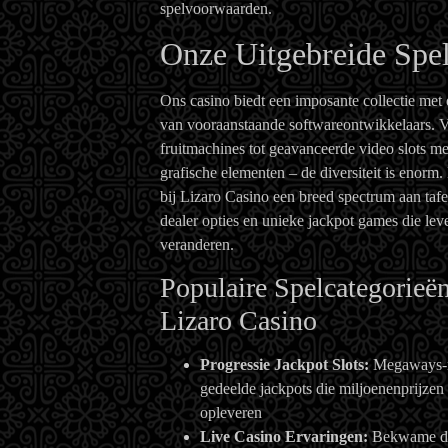
spelvoorwaarden.
Onze Uitgebreide Spel
Ons casino biedt een imposante collectie met 
van vooraanstaande softwareontwikkelaars. Va
fruitmachines tot geavanceerde video slots m
grafische elementen – de diversiteit is enorm.
bij Lizaro Casino een breed spectrum aan tafel
dealer opties en unieke jackpot games die le
veranderen.
Populaire Spelcategorieën
Lizaro Casino
Progressie Jackpot Slots:
Megaways-
gedeelde jackpots die miljoenenprijze
opleveren
Live Casino Ervaringen:
Bekwame de