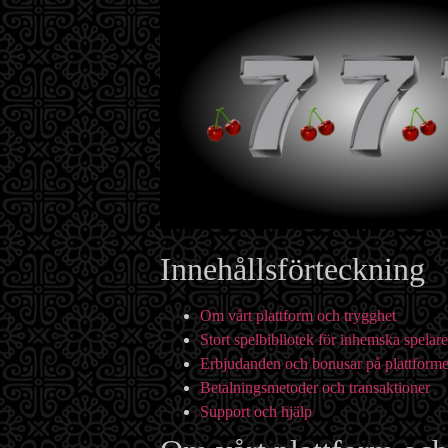
Innehållsförteckning
Om vårt plattform och trygghet
Stort spelbibliotek för inhemska spelare
Erbjudanden och bonusar på plattform
Betalningsmetoder och transaktioner
Support och hjälp