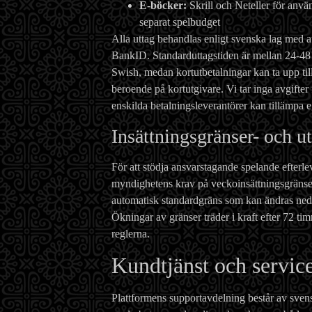
E-böcker:
Skrill och Neteller för anvä
separat spelbudget
Alla uttag behandlas enligt svenska lag med a
BankID. Standarduttagstiden är mellan 24-48 
Swish, medan kortutbetalningar kan ta upp ti
beroende på kortutgivare. Vi tar inga avgifter
enskilda betalningsleverantörer kan tillämpa e
Insättningsgränser- och u
För att stödja ansvarstagande spelande efterle
myndighetens krav på veckoinsättningsgränser
automatisk standardgräns som kan ändras nedå
Ökningar av gränser träder i kraft efter 72 tim
reglerna.
Kundtjänst och servic
Plattformens supportavdelning består av sven