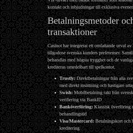
kontakt och inbjudningar till exklusiva even
Betalningsmetoder oc
transaktioner
Casinot har integrerat ett omfattande urval av b
tillgodose svenska kunders preferenser. Samtl
behandlas med högsta trygghet och de vanliga
krediteras omedelbart till spelkontot.
Trustly:
Direktbetalningar från alla sv
med direkt insättning och hastigare utta
Swish:
Mobilbetalning rakt från svens
verifiering via BankID
Banköverföring:
Klassisk överföring 
behandlingstid
Visa/Mastercard:
Betalningskort och b
kreditering