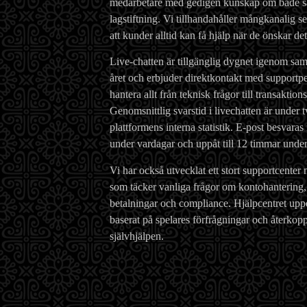
medarbetare med gedigen kunskap om både s
lagstiftning. Vi tillhandahåller mångkanalig se
att kunder alltid kan få hjälp när de önskar det
Live-chatten är tillgänglig dygnet igenom sa
året och erbjuder direktkontakt med supportp
hantera allt från teknisk frågor till transaktio
Genomsnittlig svarstid i livechatten är under 
plattformens interna statistik. E-post besvara
under vardagar och uppåt till 12 timmar under
Vi har också utvecklat ett stort supportcenter
som täcker vanliga frågor om kontohantering, 
betalningar och compliance. Hjälpcentret uppd
baserat på spelares förfrågningar och återkoppl
självhjälpen.