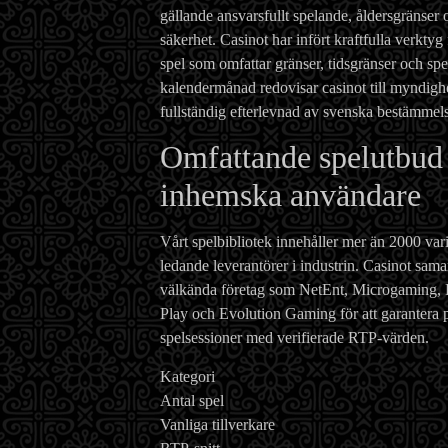
gällande ansvarsfullt spelande, åldersgränse
säkerhet. Casinot har infört kraftfulla verkty
spel som omfattar gränser, tidsgränser och spe
kalendermånad redovisar casinot till myndighet
fullständig efterlevnad av svenska bestämmels
Omfattande spelutbud 
inhemska användare
Vårt spelbibliotek innehåller mer än 2000 vari
ledande leverantörer i industrin. Casinot sam
välkända företag som NetEnt, Microgaming, 
Play och Evolution Gaming för att garanter
spelsessioner med verifierade RTP-värden.
Kategori
Antal spel
Vanliga tillverkare