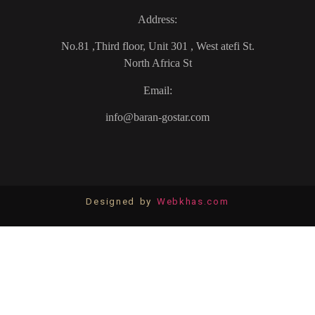
Address:
No.81 ,Third floor, Unit 301 , West atefi St.
North Africa St
Email:
info@baran-gostar.com
Designed by
Webkhas.com