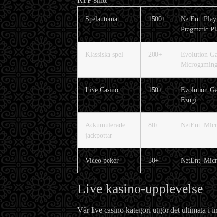
RTP-snitt
Spelautomat
1500+
NetEnt, Pla
Pragmatic Pl
Klassiska spel
200+
Evolution G
Microgamin
Live Casino
150+
Evolution G
Ezugi
Ackumulerade
80+
NetEnt, Mic
jackpottar
Video poker
50+
NetEnt, Mic
Live kasino-upplevelse
Vår live casino-kategori utgör det ultimata i in