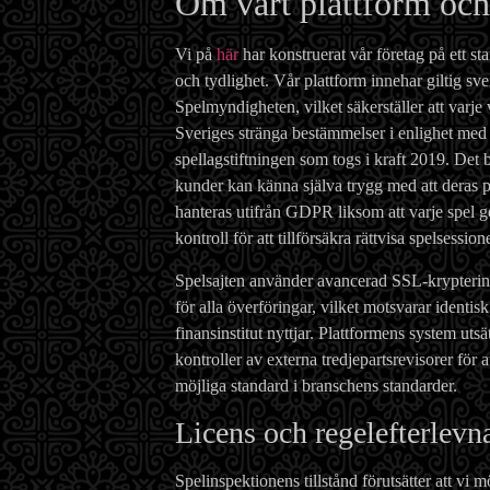
Om vårt plattform oc
Vi på
här
har konstruerat vår företag på ett st
och tydlighet. Vår plattform innehar giltig sve
Spelmyndigheten, vilket säkerställer att varje 
Sveriges stränga bestämmelser i enlighet med
spellagstiftningen som togs i kraft 2019. Det b
kunder kan känna själva trygg med att deras 
hanteras utifrån GDPR liksom att varje spel
kontroll för att tillförsäkra rättvisa spelsessione
Spelsajten använder avancerad SSL-krypterin
för alla överföringar, vilket motsvarar identi
finansinstitut nyttjar. Plattformens system utsä
kontroller av externa tredjepartsrevisorer för a
möjliga standard i branschens standarder.
Licens och regelefterlevn
Spelinspektionens tillstånd förutsätter att vi m