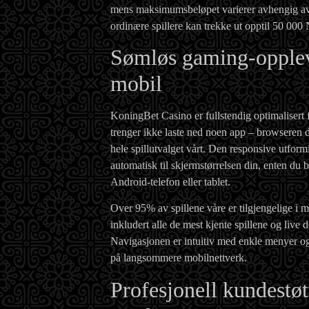
mens maksimumsbeløpet varierer avhengig av
ordinære spillere kan trekke ut opptil 50 0
Sømløs gaming-opplev
mobil
KoningBet Casino er fullstendig optimalisert 
trenger ikke laste ned noen app – browseren d
hele spillutvalget vårt. Den responsive utform
automatisk til skjermstørrelsen din, enten du 
Android-telefon eller tablet.
Over 95% av spillene våre er tilgjengelige i 
inkludert alle de mest kjente spillene og live d
Navigasjonen er intuitiv med enkle menyer og 
på langsommere mobilnettverk.
Profesjonell kundestøt