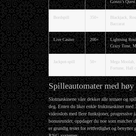
Gonzo’s Quest
Bordspill
350+
Blackjack, Rou
Baccarat
Live Casino
200+
Lightning Roul
Crazy Time, M
Jackpot-spill
50+
Mega Moolah, 
Fortune, Hall 
Spilleautomater med høy 
Slotmaskinene våre dekker alle temaer og spi
deg. Enten du liker enkle fruktmaskiner med 
videoslots med flere funksjoner, progressive 
bonusrunder, oppdager du noe som matcher di
er grundig testet for rettferdighet og benytter 
RNG-systemer.