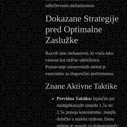
odločitvenim mehanizmom.
Dokazane Strategije
pred Optimalne
Zaslužke
Razvili smo mehanizem, ki vrača tako
varnost kot rizične udeležence.
Poznavanje raznovrstnih metod je
esencialno za dugoročno performanso.
Znane Aktivne Taktike
Previdna Taktika:
Izplačilo pri
multiplikatorjih između 1.5x ter
2.5x ponuja konsistentne, manjše
dobičke z nizkim rizikom. Dana
pristop je popoln za dolgotrajajoče