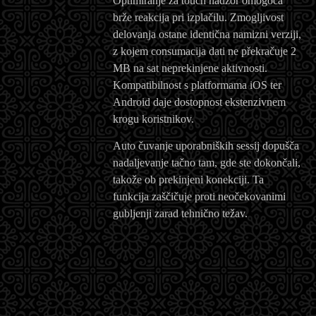
Optimiranje za touch nadzor omogoča
brže reakcija pri izplačilu. Zmogljivost
delovanja ostane identična namizni verziji,
z kojem consumacija dati ne překračuje 2
MB na sat neprekinjene aktivnosti.
Kompatibilnost s platformama iOS ter
Android daje dostopnost ekstenzivnem
krogu koristnikov.
Auto čuvanje uporabniških sessij dopušča
nadaljevanje tačno tam, gde ste dokončali,
takože ob prekinjeni konekciji. Ta
funkcija zaščičuje proti neočekovanimi
gubljenji zarad tehnično težav.