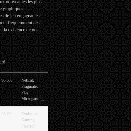
aux nouveautés les plus
de graphiques
s de jeu engageantes.
chent fréquemment des
t la existence de nos
ard
96.5%
NetEnt,
Pragmatic
Play,
Microgaming
98.2%
Evolution
Gaming,
Playtech