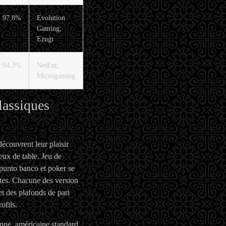
97.8%
Evolution
Gaming,
Ezugi
94.3%
NetEnt,
Microgaming
lassiques
écouvrent leur plaisir
eux de table. Jeu de
 punto banco et poker se
ntes. Chacune des version
et des plafonds de pari
rofils.
enne, américaine standard