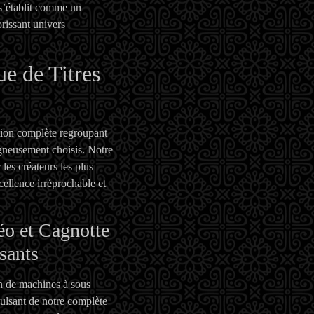
s’établit comme un
rissant univers
e de Titres
tion complète regroupant
oigneusement choisis. Notre
les créateurs les plus
ellence irréprochable et
éo et Cagnotte
ssants
on de machines à sous
ulsant de notre complète