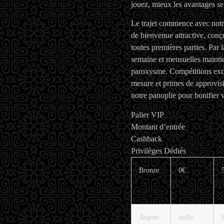
jouez, mieux les avantages se 
Le trajet commence avec notr
de bienvenue attractive, conç
toutes premières parties. Par l
semaine et mensuelles maintie
paroxysme. Compétitions excl
mesure et primes de approvis
notre panoplie pour bonifier 
Palier VIP
Montant d’entrée
Cashback
Privilèges Dédiés
Bronze
0€
Argent
mille