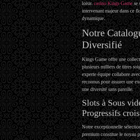
loisir.
casino Kings Game
se 
intervenant majeur dans ce flo
dynamique.
Notre Catalogu
Diversifié
Kings Game offre une collec
plusieurs milliers de titres s
experte équipe collabore avec 
reconnus pour assurer une exc
une diversité sans pareille.
Slots à Sous vid
Progressifs croi
Notre exceptionnelle sélecti
premium constitue le noyau p