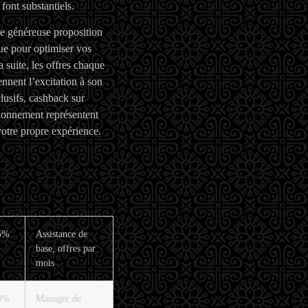
font substantiels.
e généreuse proposition
ue pour optimiser vos
a suite, les offres chaque
nnent l’excitation à son
usifs, cashback sur
ionnement représentent
votre propre expérience.
5%
Assistance de
base, offres par
mois
8%
Manager de