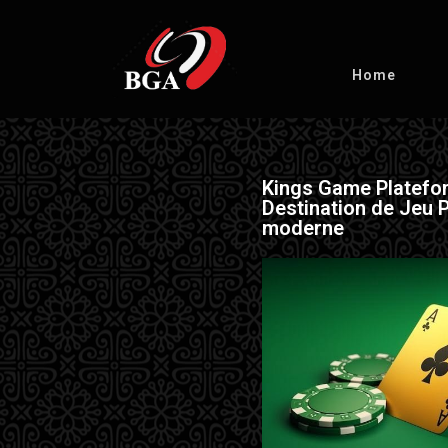
Home
Kings Game Platefor
Destination de Jeu 
moderne