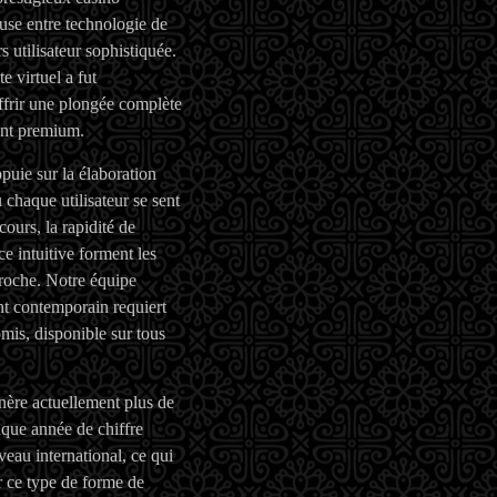
use entre technologie de
s utilisateur sophistiquée.
e virtuel a fut
frir une plongée complète
ent premium.
puie sur la élaboration
chaque utilisateur se sent
ours, la rapidité de
ce intuitive forment les
proche. Notre équipe
 contemporain requiert
mis, disponible sur tous
énère actuellement plus de
aque année de chiffre
veau international, ce qui
r ce type de forme de